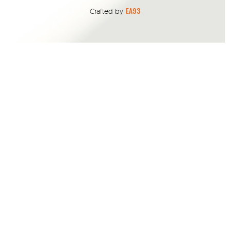
EA93
Crafted by