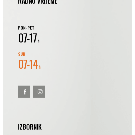
RADNO VRIJEME
PON-PET
07-17
h
SUB
07-14
h
IZBORNIK