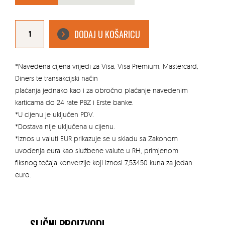
OGRADNI
PANEL
DODAJ U KOŠARICU
PLUTON
LIGHT
ZELENI
1.03M
X
2.5M
*Navedena cijena vrijedi za Visa, Visa Premium, Mastercard,
količina
Diners te transakcijski način
plaćanja jednako kao i za obročno plaćanje navedenim
karticama do 24 rate PBZ i Erste banke.
*U cijenu je uključen PDV.
*Dostava nije uključena u cijenu.
*Iznos u valuti EUR prikazuje se u skladu sa Zakonom
uvođenja eura kao službene valute u RH, primjenom
fiksnog tečaja konverzije koji iznosi 7,53450 kuna za jedan
euro.
SLIČNI PROIZVODI