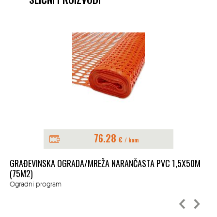
76.28
€
/ kom
0M
GRAĐEVINSKA OGRADA/MREŽA NARANČASTA PVC 1,5X50M
CI
(75M2)
Og
Ogradni program