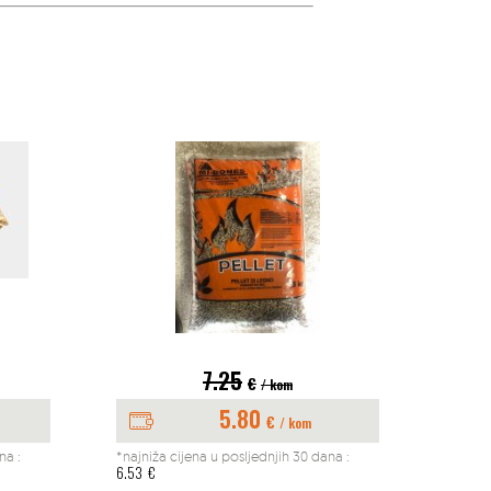
7.25
€
/ kom
5.80
€
/ kom
na :
*najniža cijena u posljednjih 30 dana :
*najniž
6.53
€
197.04