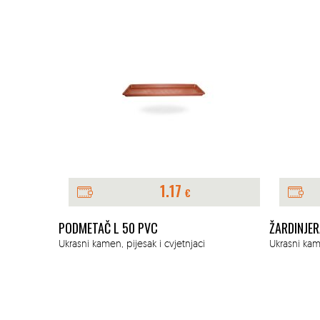
1.17
€
PODMETAČ L 50 PVC
ŽARDINJER
Ukrasni kamen, pijesak i cvjetnjaci
Ukrasni kame