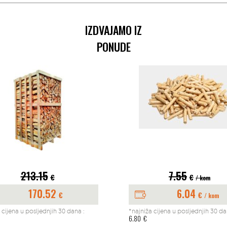
IZDVAJAMO IZ
PONUDE
213.15
7.55
€
€
/ kom
170.52
6.04
€
€
/ kom
 cijena u posljednjih 30 dana :
*najniža cijena u posljednjih 30 da
6.80
€