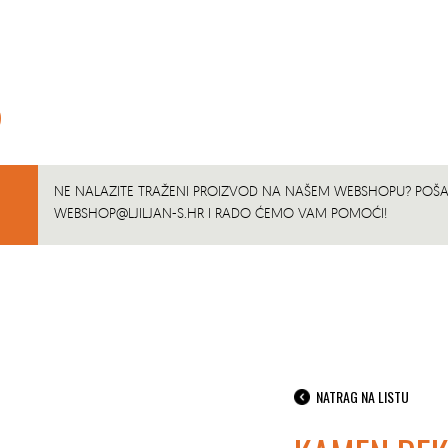
5
NE NALAZITE TRAŽENI PROIZVOD NA NAŠEM WEBSHOPU? POŠAL
WEBSHOP@LJILJAN-S.HR
I RADO ĆEMO VAM POMOĆI!
NATRAG NA LISTU