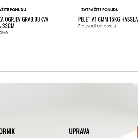
AŽITE PONUDU
ZATRAŽITE PONUDU
ZA OGRJEV GRAB,BUKVA
PELET A1 6MM 15KG HASSL
A 33CM
Proizvodi od drveta
drvo
ORNIK
UPRAVA