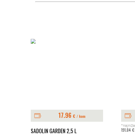
17.96
€
/ kom
*najniža
E 1L
SADOLIN GARDEN 2,5 L
191.84
€