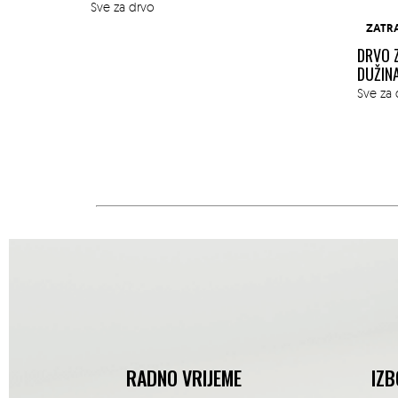
Sve za drvo
ZATR
DRVO 
DUŽIN
Sve za 
RADNO VRIJEME
IZB