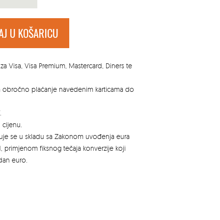
AJ U KOŠARICU
za Visa, Visa Premium, Mastercard, Diners te
za obročno plaćanje navedenim karticama do
.
 cijenu.
azuje se u skladu sa Zakonom uvođenja eura
, primjenom fiksnog tečaja konverzije koji
edan euro.