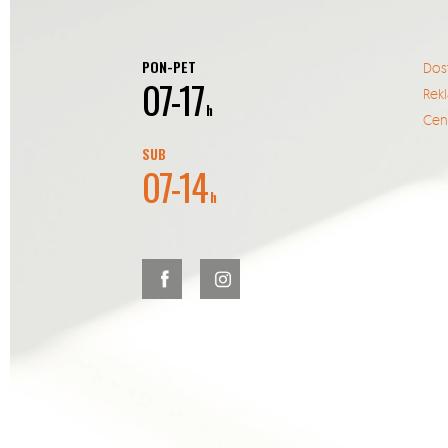
PON-PET
Dos
07-17
Rek
h
Cent
SUB
07-14
h