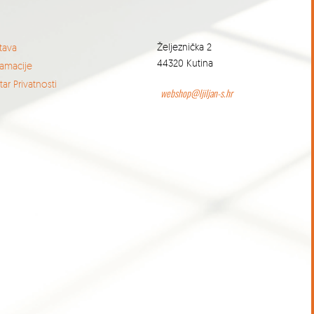
Željeznička 2
tava
44320 Kutina
lamacije
ar Privatnosti
webshop@ljiljan-s.hr