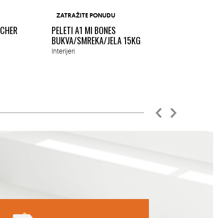
BUŠAČ
ZATRAŽITE PONUDU
1.45K
ACHER
PELETI A1 MI BONES
MM
BUKVA/SMREKA/JELA 15KG
Okućn
Interijeri