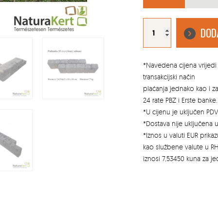
KAMEN
DEKORATIVNI
DOD
BF25
količina
*Navedena cijena vrijedi 
transakcijski način
plaćanja jednako kao i 
24 rate PBZ i Erste banke.
*U cijenu je uključen PDV
*Dostava nije uključena u
*Iznos u valuti EUR prik
kao službene valute u RH
iznosi 7,53450 kuna za j