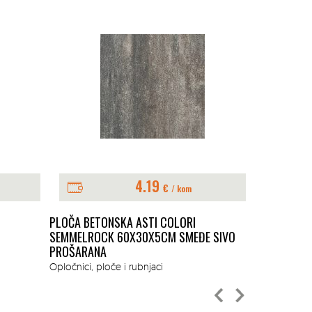
4.19
€
/ kom
PLOČA BETONSKA ASTI COLORI
CVJETNJAK 
SEMMELROCK 60X30X5CM SMEĐE SIVO
Ukrasni kamen,
PROŠARANA
Opločnici, ploče i rubnjaci