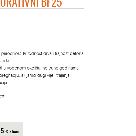
ORATIVNI BF25
 prirodnost. Prirodnost drva i trajnost betona
zvoda.
edi u vodenom okolišu, ne trune godinama.
egnaciju, ali jamči dugi vijek trajanja.
cija.
4cm
25
€
/ kom