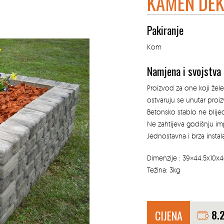
KAMEN DEK
Pakiranje
Kom
Namjena i svojstva
Proizvod za one koji žele
ostvaruju se unutar proi
Betonsko stablo ne blij
Ne zahtijeva godišnju impr
Jednostavna i brza instala
Dimenzije : 39×44.5x10x
Težina: 3kg
CIJENA
8.