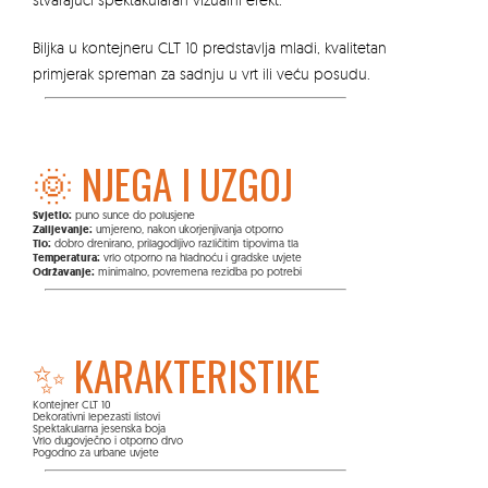
Biljka u kontejneru CLT 10 predstavlja mladi, kvalitetan
primjerak spreman za sadnju u vrt ili veću posudu.
🌞 NJEGA I UZGOJ
Svjetlo:
puno sunce do polusjene
Zalijevanje:
umjereno, nakon ukorjenjivanja otporno
Tlo:
dobro drenirano, prilagodljivo različitim tipovima tla
Temperatura:
vrlo otporno na hladnoću i gradske uvjete
Održavanje:
minimalno, povremena rezidba po potrebi
✨ KARAKTERISTIKE
Kontejner CLT 10
Dekorativni lepezasti listovi
Spektakularna jesenska boja
Vrlo dugovječno i otporno drvo
Pogodno za urbane uvjete