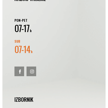
PON-PET
07-17
h
SUB
07-14
h
IZBORNIK