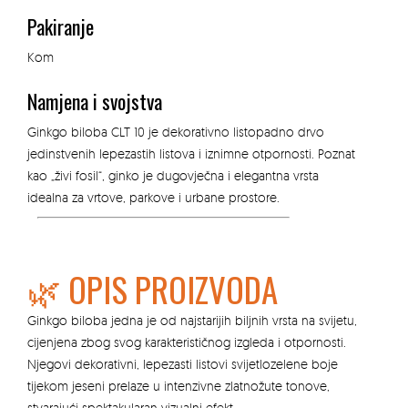
Pakiranje
Kom
Namjena i svojstva
Ginkgo biloba CLT 10 je dekorativno listopadno drvo
jedinstvenih lepezastih listova i iznimne otpornosti. Poznat
kao „živi fosil“, ginko je dugovječna i elegantna vrsta
idealna za vrtove, parkove i urbane prostore.
🌿 OPIS PROIZVODA
Ginkgo biloba jedna je od najstarijih biljnih vrsta na svijetu,
cijenjena zbog svog karakterističnog izgleda i otpornosti.
Njegovi dekorativni, lepezasti listovi svijetlozelene boje
tijekom jeseni prelaze u intenzivne zlatnožute tonove,
stvarajući spektakularan vizualni efekt.