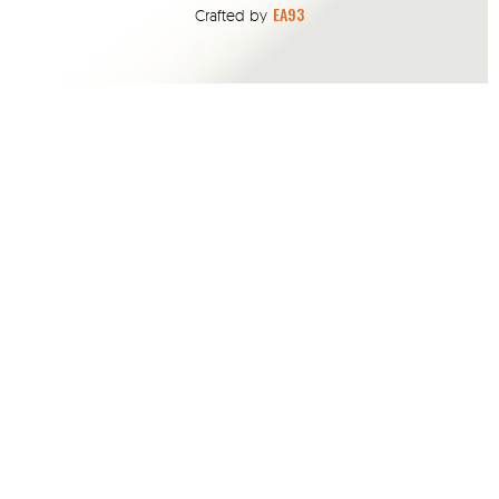
EA93
Crafted by