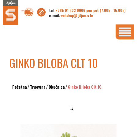
tel:
+385 91 633 0006 pon-pet (7.00h - 15.00h)
e-mail:
webshop@ljiljan-s.hr
GINKO BILOBA CLT 10
Početna
/
Trgovina
/
Okućnica
/
Ginko Biloba Clt 10
🔍