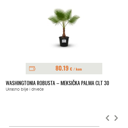
80.19
€
/ kom
WASHINGTONIA ROBUSTA – MEKSIČKA PALMA CLT 30
AL
Ukrasno bilje i drveće
Ukr