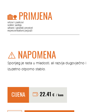
🏡 PRIMJENA
vrtovi i parkovi
soliter sadnja
urbani i gradski prostori
reprezentativni pejzaži
⚠️ NAPOMENA
Sporijeg je rasta u mladosti, ali razvija dugovječno i
izuzetno otporno stablo.
CIJENA
22.41
€
/ kom
Ginko