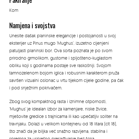
Kom
Namjena i svojstva
Unesite dašak planinske elegancije i postojanosti u svoj
eksterijer uz
Pinus mugo ‘Mughus’
, izuzetno cijenjeni
patuljasti planinski bor. Ova sorta poznata je po svom
prirodno grmolikom, gustome i spljošteno-kuglastom
obliku koji s godinama postaje sve raskošniji. Svojom
tamnozelenom bojom iglica i robusnim karakterom pruža
savršen vizualni oslonac u vrtu tijekom cijele godine, pa čak
i pod snježnim pokrivačem.
Zbog svog kompaktnog rasta i iznimne otpornosti,
‘Mughus’ je idealan izbor za kamenjare, niske živice,
mješovite gredice s trajnicama ili kao upečatljiv soliter na
travnjaku. Dolazi u velikom kontejneru od
18 litara (clt 18)
,
što znači da je biljka već snažno razvijena, stabilna i
spremna za uspješno presađivanje bez šoka.