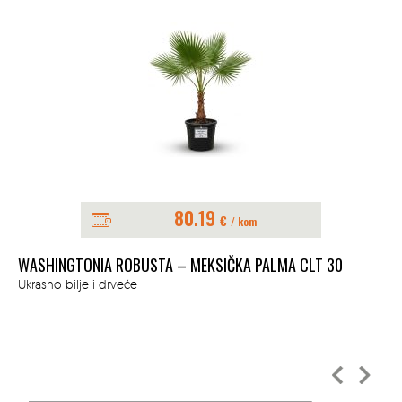
80.19
€
/ kom
WASHINGTONIA ROBUSTA – MEKSIČKA PALMA CLT 30
AL
Ukrasno bilje i drveće
Ukr