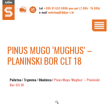
tel:
+385 91 633 0006 pon-pet (7.00h - 15.00h)
e-mail:
webshop@ljiljan-s.hr
PINUS MUGO ‘MUGHUS’ –
PLANINSKI BOR CLT 18
Početna
/
Trgovina
/
Okućnica
/
Pinus Mugo ‘Mughus’ – Planinski
Bor Clt 18
🔍