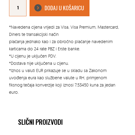
Pinus
mugo
DODAJ U KOŠARICU
'Mughus'
-
Planinski
bor
clt
18
*Navedena cijena vrijedi za Visa, Visa Premium, Mastercard,
količina
Diners te transakcijski način
plaćanja jednako kao i za obročno plaćanje navedenim
karticama do 24 rate PBZ i Erste banke.
*U cijenu je uključen PDV.
*Dostava nije uključena u cijenu.
*Iznos u valuti EUR prikazuje se u skladu sa Zakonom
uvođenja eura kao službene valute u RH, primjenom
fiksnog tečaja konverzije koji iznosi 7,53450 kuna za jedan
euro.
SLIČNI PROIZVODI