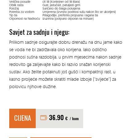
Veličina posude
clt 18 (Kontejner od 18 litara)
Oblik rasta
Gust, jastučast, patuljasti grm
Položaj
Sunčano do blaga polusjena
Potreba za vodom
Umjerena (izvrsno podnosi sušu nakon što se ukorijeni)
Tip tla
Prilagodljiv, preferira propusna i lagana tla
Otpornost na hladnoću
Izuzetna (potpuno otporan na minuse)
Savjet za sadnju i njegu:
Prilikom sadnje osigurajte dobru drenažu na dnu jame kako
se voda ne bi zadržavala oko korijena. Iako odlično
podnosi sušna razdoblja, u prvim mjesecima nakon sadnje
redovito ga zalijevajte kako bi razvio snažan korijenski
sustav. Ako želite potaknuti još gušći i kompaktniji rast, u
kasno proljeće možete skratiti mlade izboje (“svijeće”) za
polovicu njihove dužine.
CIJENA
36.90
€
/ kom