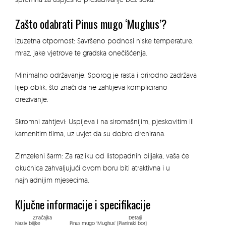
Zašto odabrati Pinus mugo ‘Mughus’?
Izuzetna otpornost:
Savršeno podnosi niske temperature,
mraz, jake vjetrove te gradska onečišćenja.
Minimalno održavanje:
Sporog je rasta i prirodno zadržava
lijep oblik, što znači da ne zahtijeva komplicirano
orezivanje.
Skromni zahtjevi:
Uspijeva i na siromašnijim, pjeskovitim ili
kamenitim tlima, uz uvjet da su dobro drenirana.
Zimzeleni šarm:
Za razliku od listopadnih biljaka, vaša će
okućnica zahvaljujući ovom boru biti atraktivna i u
najhladnijim mjesecima.
Ključne informacije i specifikacije
Značajka
Detalji
Naziv biljke
Pinus mugo ‘Mughus’ (Planinski bor)