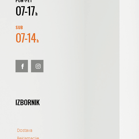
PON-PET
07-17
h
SUB
07-14
h
IZBORNIK
Dostava
Reklamacije