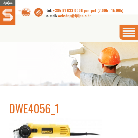
tel:
+385 91 633 0006 pon-pet (7.00h - 15.00h)
e-mail:
webshop@ljiljan-s.hr
DWE4056_1