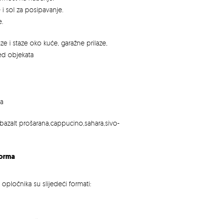
i sol za posipavanje.
e.
aze i staze oko kuće, garažne prilaze,
red objekata
na
bazalt prošarana,cappucino,sahara,sivo-
forma
pločnika su slijedeći formati: