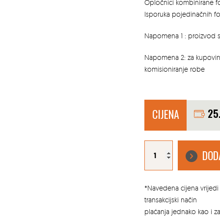
Opločnici kombinirane fo
Isporuka pojedinačnih f
Napomena 1 : proizvod s
Napomena 2: za kupovin
komisioniranje robe
CIJENA
25
SEMMELROCK
OPLOČNIK
DOD
RETTANGO
KOMBINIRANA
FORMA
SIVO
BIJELO
CRNO
PROŠARANA
*Navedena cijena vrijedi 
količina
transakcijski način
plaćanja jednako kao i 