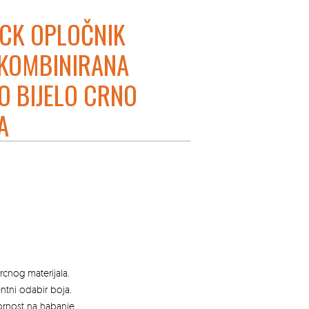
CK OPLOČNIK
KOMBINIRANA
O BIJELO CRNO
A
cnog materijala.
entni odabir boja.
pornost na habanje.