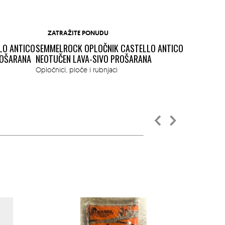
ZATRAŽITE PONUDU
LO ANTICO
SEMMELROCK OPLOČNIK CASTELLO ANTICO
ROŠARANA
NEOTUČEN LAVA-SIVO PROŠARANA
ZATRAŽI
Opločnici, ploče i rubnjaci
SEMMELROC
PROŠARANA
Opločnici, pl