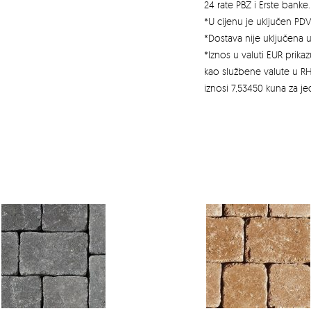
24 rate PBZ i Erste banke.
*U cijenu je uključen PDV
*Dostava nije uključena u
*Iznos u valuti EUR prik
kao službene valute u RH
iznosi 7,53450 kuna za j