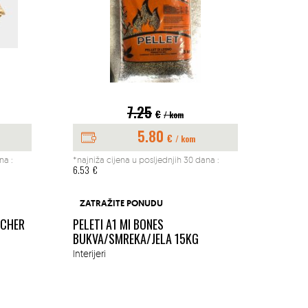
7.25
€
/ kom
5.80
€
/ kom
na :
*najniža cijena u posljednjih 30 dana :
*najniž
6.53
€
197.04
BUŠAČ
ZATRAŽITE PONUDU
1.45K
ACHER
PELETI A1 MI BONES
MM
BUKVA/SMREKA/JELA 15KG
Okućn
Interijeri