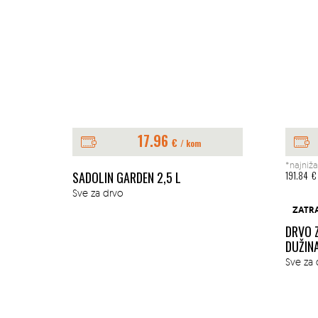
17.96
€
/ kom
*najniža
E 1L
SADOLIN GARDEN 2,5 L
191.84
€
Sve za drvo
ZATR
DRVO 
DUŽIN
Sve za 