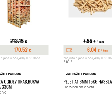
213.15
7.55
€
€
/ kom
170.52
6.04
€
€
/ kom
 cijena u posljednjih 30 dana :
*najniža cijena u posljednjih 30 da
6.80
€
AŽITE PONUDU
ZATRAŽITE PONUDU
ZA OGRJEV GRAB,BUKVA
PELET A1 6MM 15KG HASSL
A 33CM
Proizvodi od drveta
drvo