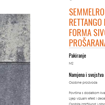
SEMMELRO
RETTANGO 
FORMA SIV
PROŠARAN
Pakiranje
M2
Namjena i svojstva
Osobine proizvoda
Površina s dodatkom kvar
Lijep vizualni efekt i dec
Osobita izdržljivost i ot