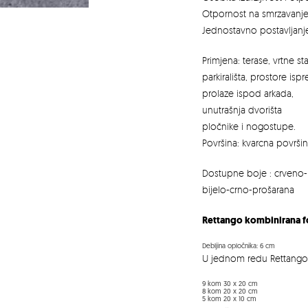
Otpornost na smrzavanje 
Jednostavno postavljanj
Primjena: terase, vrtne st
parkirališta, prostore isp
prolaze ispod arkada,
unutrašnja dvorišta
pločnike i nogostupe.
Površina: kvarcna površi
Dostupne boje : crveno-
bijelo-crno-prošarana
Rettango kombinirana 
Debljina opločnika: 6 cm
U jednom redu Rettango o
9 kom 30 x 20 cm
8 kom 20 x 20 cm
5 kom 20 x 10 cm