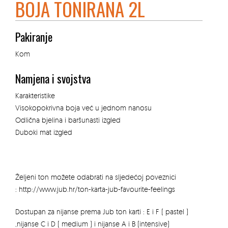
BOJA TONIRANA 2L
Pakiranje
Kom
Namjena i svojstva
Karakteristike
Visokopokrivna boja već u jednom nanosu
Odlična bjelina i baršunasti izgled
Duboki mat izgled
Željeni ton možete odabrati na sljedećoj poveznici
:
http://www.jub.hr/ton-karta-jub-favourite-feelings
Dostupan za nijanse prema Jub ton karti : E i F ( pastel )
,nijanse C i D ( medium ) i nijanse A i B (intensive)