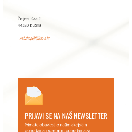
Željeznička 2
44320 Kutina
webshop@ljiljan-s.hr
PRIJAVI SE NA NAŠ NEWSLETTER
Primajte obavjesti o našim akcijskim
ponudama, posebnim ponudama za