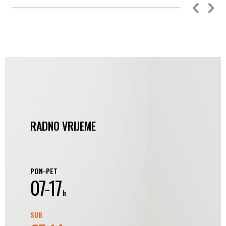
RADNO VRIJEME
PON-PET
07-17
h
SUB