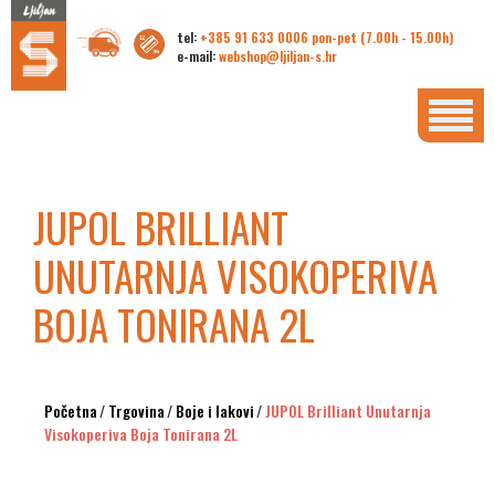
tel:
+385 91 633 0006 pon-pet (7.00h - 15.00h)
e-mail:
webshop@ljiljan-s.hr
JUPOL BRILLIANT
UNUTARNJA VISOKOPERIVA
BOJA TONIRANA 2L
Početna
/
Trgovina
/
Boje i lakovi
/
JUPOL Brilliant Unutarnja
Visokoperiva Boja Tonirana 2L