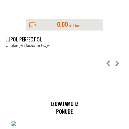
0.00
€
/ kom
JUPOL PERFECT 5L
JU
Unutarnje i fasadne boje
Unu
IZDVAJAMO IZ
PONUDE