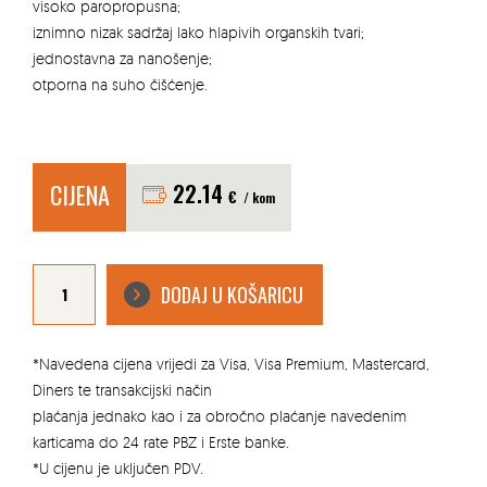
visoko paropropusna;
iznimno nizak sadržaj lako hlapivih organskih tvari;
jednostavna za nanošenje;
otporna na suho čišćenje.
CIJENA
22.14
€
/ kom
JUPOL
CITRO
DODAJ U KOŠARICU
5
l
unut.boja
s
zaštitom
protiv
*Navedena cijena vrijedi za Visa, Visa Premium, Mastercard,
plijesni
bijela
Diners te transakcijski način
količina
plaćanja jednako kao i za obročno plaćanje navedenim
karticama do 24 rate PBZ i Erste banke.
*U cijenu je uključen PDV.