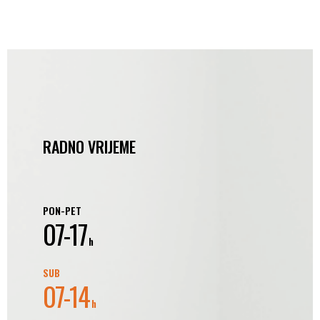
RADNO VRIJEME
PON-PET
07-17
h
SUB
07-14
h