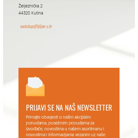
Željeznička 2
44320 Kutina
webshop@ljiljan-s.hr
PRIJAVI SE NA NAŠ NEWSLETTER
Primajte obavjesti o našim akcijskim
ponudama, posebnim ponudama za
izvođače, novostima u našem asortimanu i
novostima i informacijama vezanim uz naše