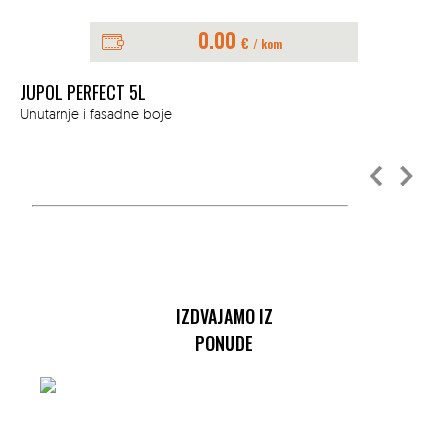
0.00
€
/ kom
JUPOL PERFECT 5L
JU
Unutarnje i fasadne boje
Unu
IZDVAJAMO IZ
PONUDE