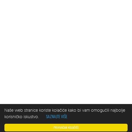
Naše web stranice koriste kolačiće kako bi vam omogućili najbolje
SAZNAJTE VIŠE
korisničko iskustvo.
PRIHVAĆAM KOLAČIĆE