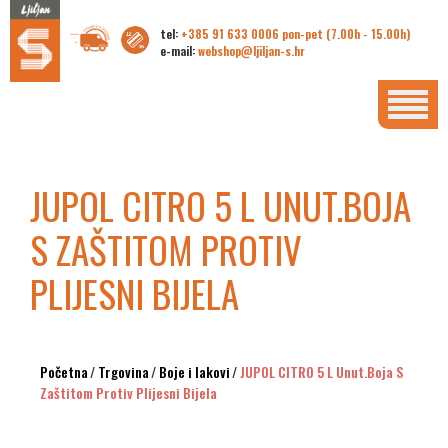
tel:
+385 91 633 0006 pon-pet (7.00h - 15.00h)
e-mail:
webshop@ljiljan-s.hr
JUPOL CITRO 5 L UNUT.BOJA
S ZAŠTITOM PROTIV
PLIJESNI BIJELA
Početna
/
Trgovina
/
Boje i lakovi
/
JUPOL CITRO 5 L Unut.boja S
Zaštitom Protiv Plijesni Bijela