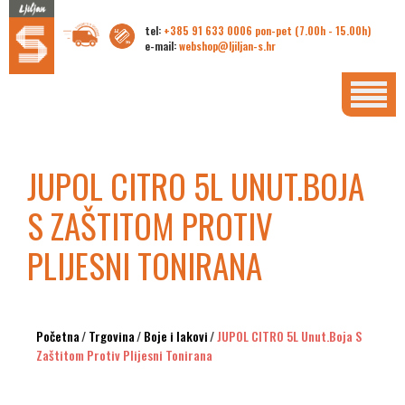
tel:
+385 91 633 0006 pon-pet (7.00h - 15.00h)
e-mail:
webshop@ljiljan-s.hr
JUPOL CITRO 5L UNUT.BOJA
S ZAŠTITOM PROTIV
PLIJESNI TONIRANA
Početna
/
Trgovina
/
Boje i lakovi
/
JUPOL CITRO 5L Unut.boja S
Zaštitom Protiv Plijesni Tonirana