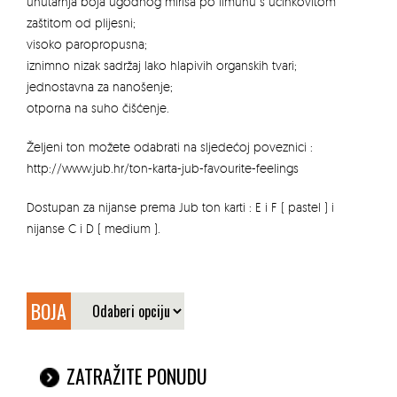
unutarnja boja ugodnog mirisa po limunu s učinkovitom
zaštitom od plijesni;
visoko paropropusna;
iznimno nizak sadržaj lako hlapivih organskih tvari;
jednostavna za nanošenje;
otporna na suho čišćenje.
Željeni ton možete odabrati na sljedećoj poveznici :
http://www.jub.hr/ton-karta-jub-favourite-feelings
Dostupan za nijanse prema Jub ton karti : E i F ( pastel ) i
nijanse C i D ( medium ).
BOJA
ZATRAŽITE PONUDU