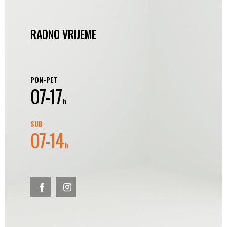
RADNO VRIJEME
PON-PET
07-17
h
SUB
07-14
h