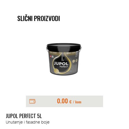
SLIČNI PROIZVODI
0.00
€
/ kom
JUPOL PERFECT 5L
JU
Unutarnje i fasadne boje
Unu