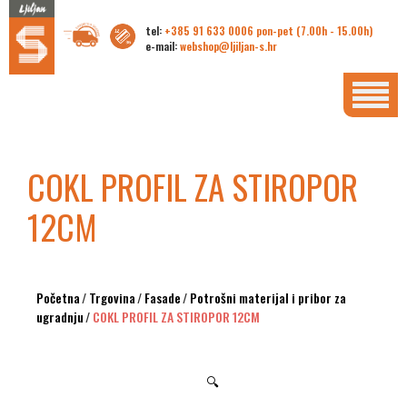
tel:
+385 91 633 0006 pon-pet (7.00h - 15.00h)
e-mail:
webshop@ljiljan-s.hr
COKL PROFIL ZA STIROPOR
12CM
Početna
/
Trgovina
/
Fasade
/
Potrošni materijal i pribor za
ugradnju
/
COKL PROFIL ZA STIROPOR 12CM
🔍