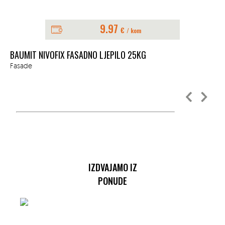
9.97
€
/ kom
BAUMIT NIVOFIX FASADNO LJEPILO 25KG
BA
25
Fasade
Fa
IZDVAJAMO IZ
PONUDE