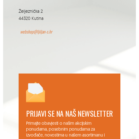
Željeznička 2
44320 Kutina
webshop@ljiljan-s.hr
PRIJAVI SE NA NAŠ NEWSLETTER
Primajte obavjesti o našim akcijskim
ponudama, posebnim ponudama za
izvođače, novostima u našem asortimanu i