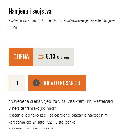
Namjena i svojstva
Početni cokl profil širine 12cm za učvrščivanje fasade duljine
2,5m
CIJENA
6.13
€
/ kom
COKL
PROFIL
DODAJ U KOŠARICU
ZA
STIROPOR
12CM
količina
*Navedena cijena vrijedi za Visa, Visa Premium, Mastercard,
Diners te transakcijski način
plaćanja jednako kao i za obročno plaćanje navedenim
karticama do 24 rate PBZ i Erste banke.
*U cijenu je uključen PDV.