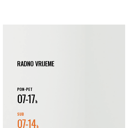
RADNO VRIJEME
PON-PET
07-17
h
SUB
07-14
h