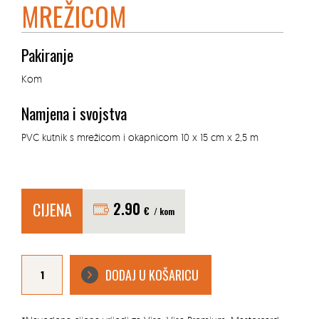
MREŽICOM
Pakiranje
Kom
Namjena i svojstva
PVC kutnik s mrežicom i okapnicom 10 x 15 cm x 2,5 m
CIJENA
2.90
€
/ kom
PVC
KUTNIK
DODAJ U KOŠARICU
OKAPNI
S
MREŽICOM
količina