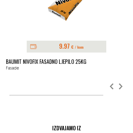
9.97
€
/ kom
BAUMIT NIVOFIX FASADNO LJEPILO 25KG
BA
25
Fasade
Fa
IZDVAJAMO IZ