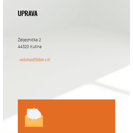
UPRAVA
Željeznička 2
44320 Kutina
webshop@ljiljan-s.hr