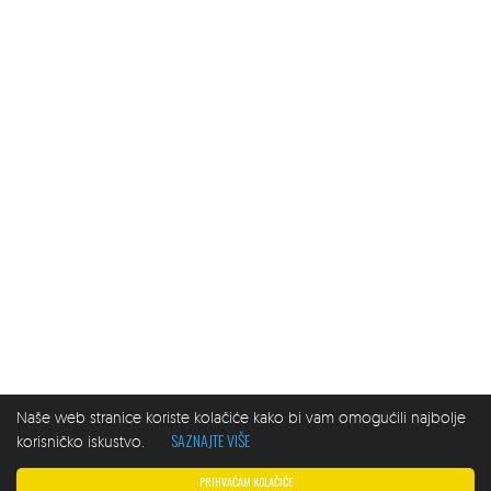
Naše web stranice koriste kolačiće kako bi vam omogućili najbolje
SAZNAJTE VIŠE
korisničko iskustvo.
PRIHVAĆAM KOLAČIĆE