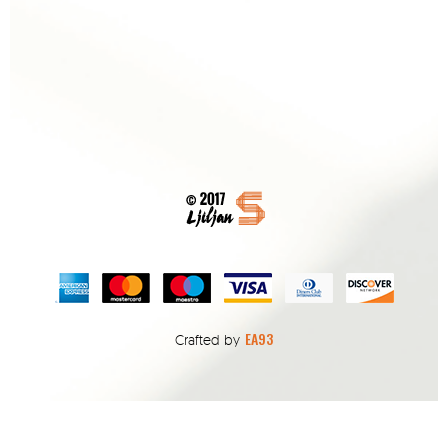
EA93
Crafted by