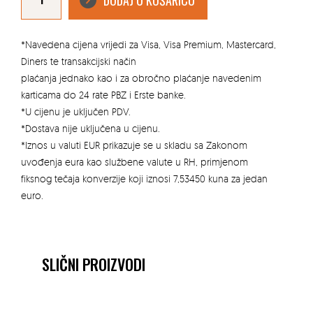
DODAJ U KOŠARICU
3
100CM
SOLA
količina
*Navedena cijena vrijedi za Visa, Visa Premium, Mastercard,
Diners te transakcijski način
plaćanja jednako kao i za obročno plaćanje navedenim
karticama do 24 rate PBZ i Erste banke.
*U cijenu je uključen PDV.
*Dostava nije uključena u cijenu.
*Iznos u valuti EUR prikazuje se u skladu sa Zakonom
uvođenja eura kao službene valute u RH, primjenom
fiksnog tečaja konverzije koji iznosi 7,53450 kuna za jedan
euro.
SLIČNI PROIZVODI