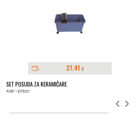
27.41
€
SET POSUDA ZA KERAMIČARE
KA
Alati i pribor
Ala