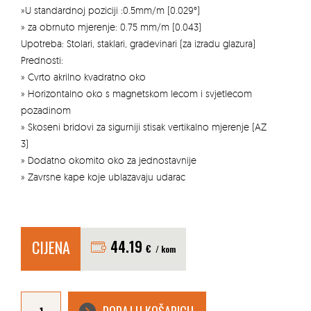
»U standardnoj poziciji :0.5mm/m (0.029°)
» za obrnuto mjerenje: 0.75 mm/m (0.043)
Upotreba: Stolari, staklari, gradevinari (za izradu glazura)
Prednosti:
» Cvrto akrilno kvadratno oko
» Horizontalno oko s magnetskom lecom i svjetlecom
pozadinom
» Skoseni bridovi za sigurniji stisak vertikalno mjerenje (AZ
3)
» Dodatno okomito oko za jednostavnije
» Zavrsne kape koje ublazavaju udarac
CIJENA
44.19
€
/ kom
ALUMINIJSKA
LIBELA
AZ