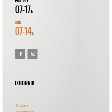
PON-PET
07-17
h
SUB
07-14
h
IZBORNIK
Dostava
Reklamacije