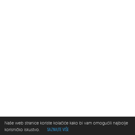
Naše web stranice koriste kolačiće kako bi vam omogućili najbolje
SAZNAJTE VIŠE
korisničko iskustvo.