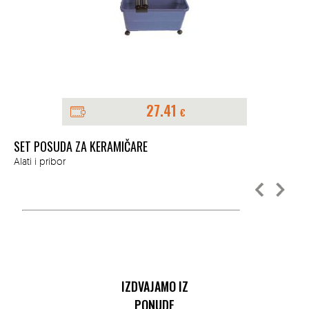
27.41
€
SET POSUDA ZA KERAMIČARE
KA
Alati i pribor
Ala
IZDVAJAMO IZ
PONUDE