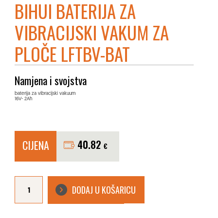
BIHUI BATERIJA ZA
VIBRACIJSKI VAKUM ZA
PLOČE LFTBV-BAT
Namjena i svojstva
baterija za vibracijski vakuum
16V- 2Ah
CIJENA
40.82
€
BIHUI
baterija
DODAJ U KOŠARICU
za
Vibracijski
vakum
za
ploče
LFTBV-