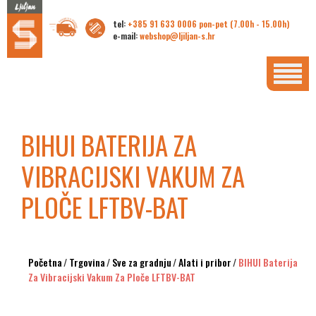
tel:
+385 91 633 0006 pon-pet (7.00h - 15.00h)
e-mail:
webshop@ljiljan-s.hr
BIHUI BATERIJA ZA
VIBRACIJSKI VAKUM ZA
PLOČE LFTBV-BAT
Početna
/
Trgovina
/
Sve za gradnju
/
Alati i pribor
/
BIHUI Baterija
Za Vibracijski Vakum Za Ploče LFTBV-BAT