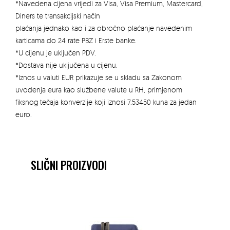
*Navedena cijena vrijedi za Visa, Visa Premium, Mastercard,
BAT
količina
Diners te transakcijski način
plaćanja jednako kao i za obročno plaćanje navedenim
karticama do 24 rate PBZ i Erste banke.
*U cijenu je uključen PDV.
*Dostava nije uključena u cijenu.
*Iznos u valuti EUR prikazuje se u skladu sa Zakonom
uvođenja eura kao službene valute u RH, primjenom
fiksnog tečaja konverzije koji iznosi 7,53450 kuna za jedan
euro.
SLIČNI PROIZVODI