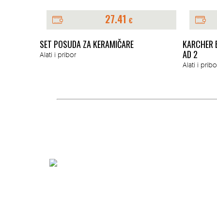
27.41
€
SET POSUDA ZA KERAMIČARE
KARCHER B
AD 2
Alati i pribor
Alati i pribo