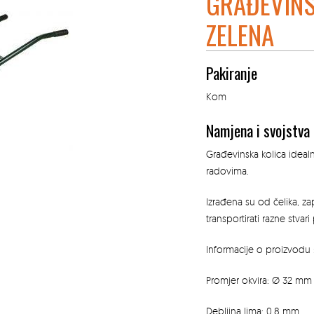
GRAĐEVINS
ZELENA
Pakiranje
Kom
Namjena i svojstva
Građevinska kolica idealn
radovima.
Izrađena su od čelika, zap
transportirati razne stvar
Informacije o proizvodu 
Promjer okvira: Ø 32 mm
Debljina lima: 0,8 mm