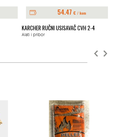
54.47
€
/ kom
KARCHER RUČNI USISAVAČ CVH 2-4
BIHUI BATER
PLOČE LFTB
Alati i pribor
Alati i pribor