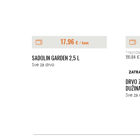
17.96
€
/ kom
*najniža
E 1L
SADOLIN GARDEN 2,5 L
191.84
€
Sve za drvo
ZATR
DRVO 
DUŽIN
Sve za 