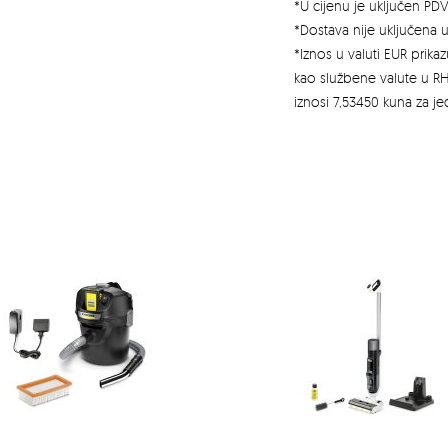
*U cijenu je uključen PDV
*Dostava nije uključena u
*Iznos u valuti EUR prik
kao službene valute u RH
iznosi 7,53450 kuna za j