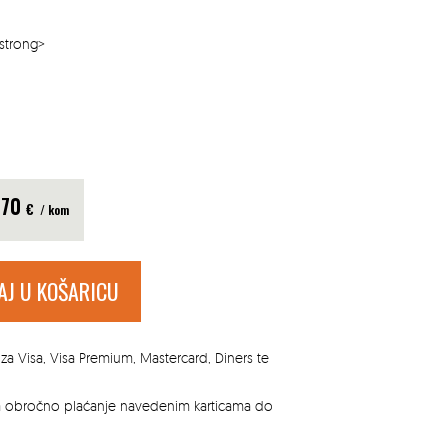
/strong>
.70
€
/ kom
AJ U KOŠARICU
za Visa, Visa Premium, Mastercard, Diners te
za obročno plaćanje navedenim karticama do