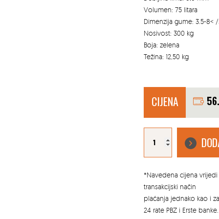
Volumen: 75 litara
Dimenzija gume: 3.5-8< 
Nosivost: 300 kg
Boja: zelena
Težina: 12,50 kg
CIJENA
56
GRAĐEVINSKA
KOLICA
DOD
75L
ZELENA
količina
*Navedena cijena vrijedi 
transakcijski način
plaćanja jednako kao i 
24 rate PBZ i Erste banke.