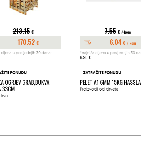
213.15
7.55
€
€
/ kom
170.52
6.04
€
€
/ kom
 cijena u posljednjih 30 dana :
*najniža cijena u posljednjih 30 da
6.80
€
AŽITE PONUDU
ZATRAŽITE PONUDU
ZA OGRJEV GRAB,BUKVA
PELET A1 6MM 15KG HASSL
A 33CM
Proizvodi od drveta
drvo