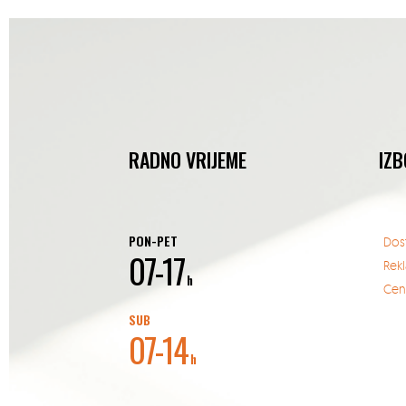
RADNO VRIJEME
IZB
PON-PET
Dos
07-17
Rek
h
Cent
SUB
07-14
h