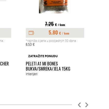
7.25
€
/ kom
5.80
€
/ kom
na :
*najniža cijena u posljednjih 30 dana :
*najniž
6.53
€
197.04
BUŠAČ
ZATRAŽITE PONUDU
1.45K
ACHER
PELETI A1 MI BONES
MM
BUKVA/SMREKA/JELA 15KG
Okućn
Interijeri