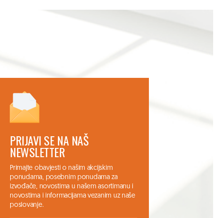
PRIJAVI SE NA NAŠ
NEWSLETTER
Primajte obavjesti o našim akcijskim
ponudama, posebnim ponudama za
izvođače, novostima u našem asortimanu i
novostima i informacijama vezanim uz naše
poslovanje.