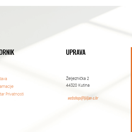
ORNIK
UPRAVA
Željeznička 2
tava
44320 Kutina
lamacije
ar Privatnosti
webshop@ljiljan-s.hr