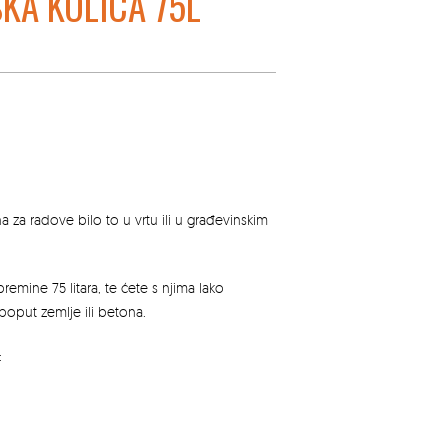
KA KOLICA 75L
a za radove bilo to u vrtu ili u građevinskim
remine 75 litara, te ćete s njima lako
i poput zemlje ili betona.
: