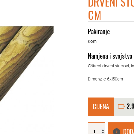
DRVENI STU
CM
Pakiranje
Kom
Namjena i svojstva
Oštreni drveni stupovi, 
Dimenzije 6x150cm
CIJENA
2.
DRVENI
STUP
DOD
ŠILJASTI
6X150