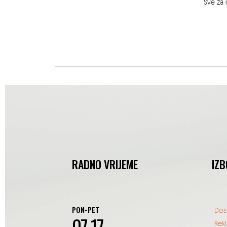
Sve za 
RADNO VRIJEME
IZB
PON-PET
Dos
07-17
Rek