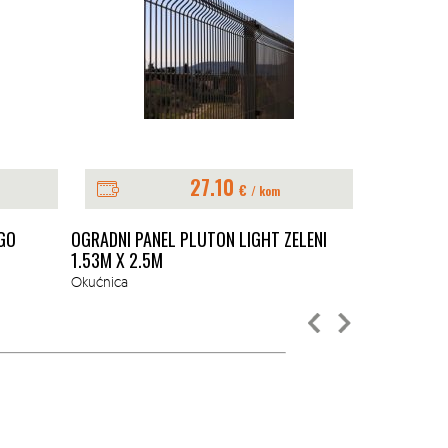
27.10
€
ZATRAŽI
/ kom
PLOČA BET
GO
OGRADNI PANEL PLUTON LIGHT ZELENI
KLASIK/PRA
1.53M X 2.5M
Opločnici, pl
Okućnica