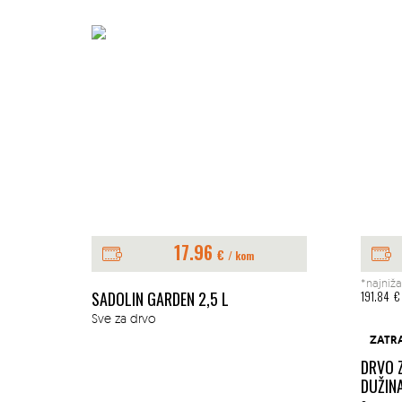
17.96
€
/ kom
*najniža
E 1L
SADOLIN GARDEN 2,5 L
191.84
€
Sve za drvo
ZATR
DRVO 
DUŽIN