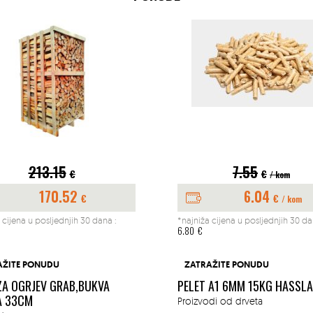
213.15
7.55
€
€
/ kom
170.52
6.04
€
€
/ kom
 cijena u posljednjih 30 dana :
*najniža cijena u posljednjih 30 da
6.80
€
AŽITE PONUDU
ZATRAŽITE PONUDU
ZA OGRJEV GRAB,BUKVA
PELET A1 6MM 15KG HASSL
A 33CM
Proizvodi od drveta