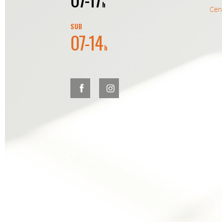
h
Cent
SUB
07-14
h