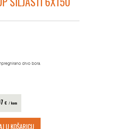
P ŠILJASTI 6X150
impregnirano drvo bora.
97
€
/ kom
AJ U KOŠARICU