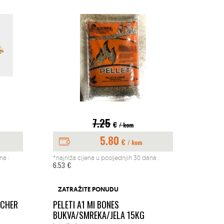
7.25
€
/ kom
5.80
€
/ kom
na :
*najniža cijena u posljednjih 30 dana :
*najniž
6.53
€
197.04
BUŠAČ
ZATRAŽITE PONUDU
1.45K
ACHER
PELETI A1 MI BONES
MM
BUKVA/SMREKA/JELA 15KG
Okućn