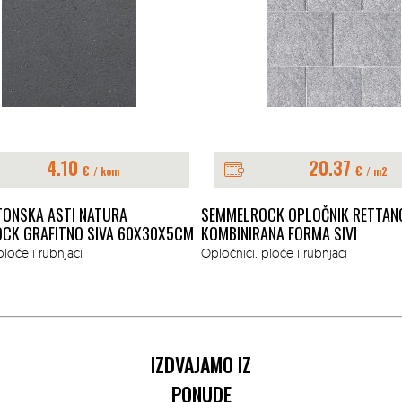
4.10
20.37
€
€
/ kom
/ m2
TONSKA ASTI NATURA
SEMMELROCK OPLOČNIK RETTAN
CK GRAFITNO SIVA 60X30X5CM
KOMBINIRANA FORMA SIVI
ploče i rubnjaci
Opločnici, ploče i rubnjaci
IZDVAJAMO IZ
PONUDE