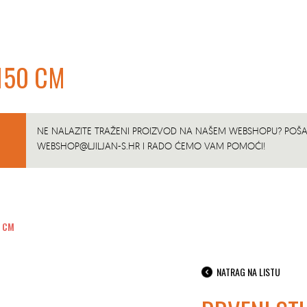
X150 CM
NE NALAZITE TRAŽENI PROIZVOD NA NAŠEM WEBSHOPU? POŠAL
WEBSHOP@LJILJAN-S.HR
I RADO ĆEMO VAM POMOĆI!
0 CM
NATRAG NA LISTU