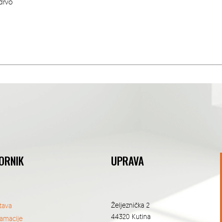
drvo
ORNIK
UPRAVA
Željeznička 2
tava
44320 Kutina
lamacije