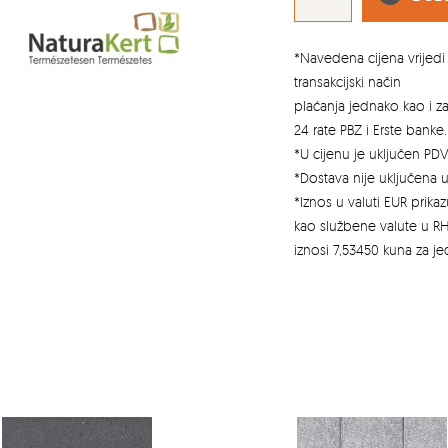
CM
količina
*Navedena cijena vrijedi 
transakcijski način
plaćanja jednako kao i 
24 rate PBZ i Erste banke.
*U cijenu je uključen PDV
*Dostava nije uključena u
*Iznos u valuti EUR prik
kao službene valute u RH
iznosi 7,53450 kuna za j