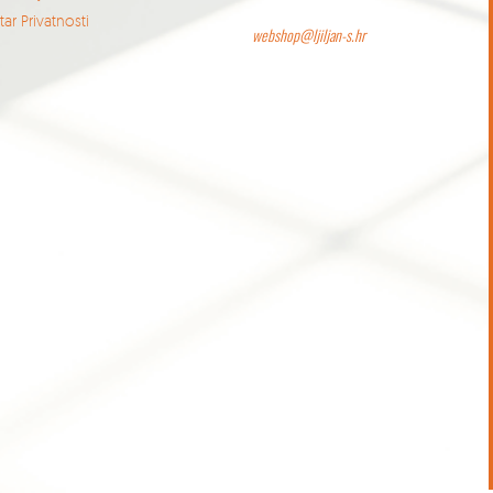
ar Privatnosti
webshop@ljiljan-s.hr