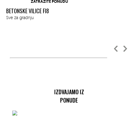
ZATRAŽITE PONUDU
BETONSKE VILICE FI8
AR
Sve za gradnju
Sve
IZDVAJAMO IZ
PONUDE