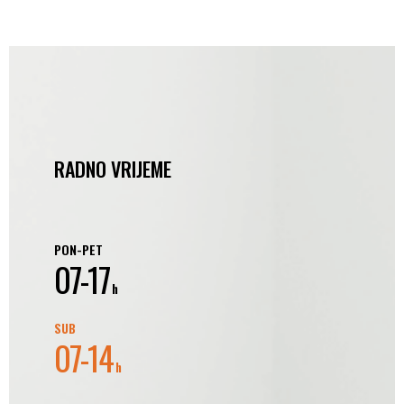
RADNO VRIJEME
PON-PET
07-17
h
SUB
07-14
h