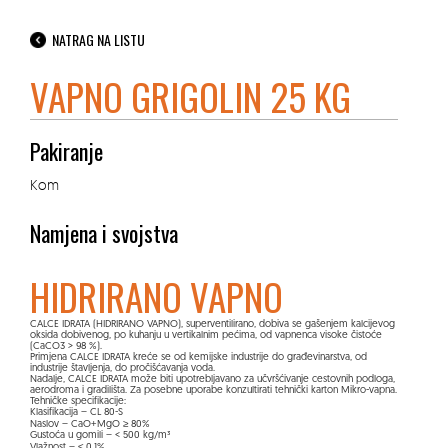
NATRAG NA LISTU
VAPNO GRIGOLIN 25 KG
Pakiranje
Kom
Namjena i svojstva
HIDRIRANO VAPNO
CALCE IDRATA (HIDRIRANO VAPNO), superventilirano, dobiva se gašenjem kalcijevog
oksida dobivenog, po kuhanju u vertikalnim pećima, od vapnenca visoke čistoće
(CaCO3 > 98 %).
Primjena CALCE IDRATA kreće se od kemijske industrije do građevinarstva, od
industrije štavljenja, do pročišćavanja voda.
Nadalje, CALCE IDRATA može biti upotrebljavano za učvršćivanje cestovnih podloga,
aerodroma i gradilišta. Za posebne uporabe konzultirati tehnički karton Mikro-vapna.
Tehničke specifikacije:
Klasifikacija – CL 80-S
Naslov – CaO+MgO ≥ 80%
Gustoća u gomili – < 500 kg/m³
Vlažnost – ≤ 0,1%