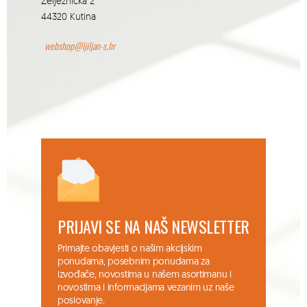
Željeznička 2
44320 Kutina
webshop@ljiljan-s.hr
PRIJAVI SE NA NAŠ NEWSLETTER
Primajte obavjesti o našim akcijskim
ponudama, posebnim ponudama za
izvođače, novostima u našem asortimanu i
novostima i informacijama vezanim uz naše
poslovanje.