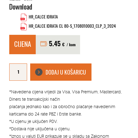
Download
HR_CALCE IDRATA
HR_CALCE IDRATA CL 80-S_1708010003_CLP_3_2024
CIJENA
5.45
€
/ kom
VAPNO
GRIGOLIN
DODAJ U KOŠARICU
25
kg
količina
*Navedena cijena vrijedi za Visa, Visa Premium, Mastercard,
Diners te transakcijski način
plaćanja jednako kao i za obročno plaćanje navedenim
karticama do 24 rate PBZ i Erste banke.
*U cijenu je uključen PDV.
*Dostava nije uključena u cijenu.
*Iznos u valuti EUR prikazuje se u skladu sa Zakonom