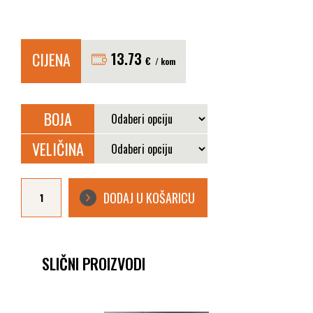
CIJENA
13.73
€
/ kom
BOJA
VELIČINA
KIŠNI
KOMPLET
DODAJ U KOŠARICU
EN400
količina
SLIČNI PROIZVODI