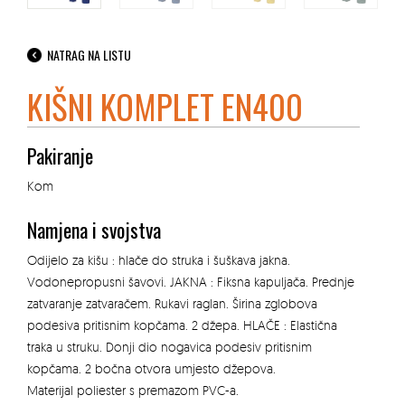
NATRAG NA LISTU
KIŠNI KOMPLET EN400
Pakiranje
Kom
Namjena i svojstva
Odijelo za kišu : hlače do struka i šuškava jakna.
Vodonepropusni šavovi. JAKNA : Fiksna kapuljača. Prednje
zatvaranje zatvaračem. Rukavi raglan. Širina zglobova
podesiva pritisnim kopčama. 2 džepa. HLAČE : Elastična
traka u struku. Donji dio nogavica podesiv pritisnim
kopčama. 2 bočna otvora umjesto džepova.
Materijal poliester s premazom PVC-a.