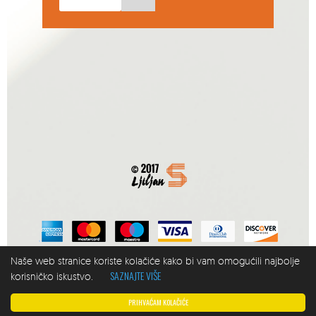
Naše web stranice koriste kolačiće kako bi vam omogućili najbolje
EA93
Crafted by
SAZNAJTE VIŠE
korisničko iskustvo.
PRIHVAĆAM KOLAČIĆE