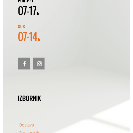
PON-PET
07-17
h
SUB
07-14
h
IZBORNIK
Dostava
Reklamacije