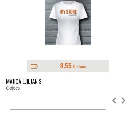
8.55
€
/ kom
MAJICA LJILJAN S
MU
Odjeća
Od