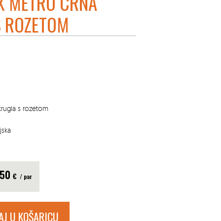
X METRO CRNA
S ROZETOM
krugla s rozetom
jska
.50
€
/ par
AJ U KOŠARICU