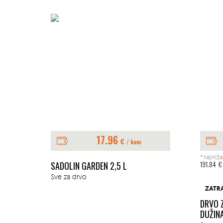
17.96
€
/ kom
*najniža
E 1L
SADOLIN GARDEN 2,5 L
191.84
€
Sve za drvo
ZATR
DRVO 
DUŽIN