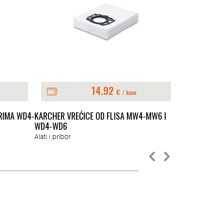
14.92
€
/ kom
RIMA WD4-
KARCHER VREĆICE OD FLISA MW4-MW6 I
KARCHER FI
WD4-WD6
Sve za gradn
Alati i pribor