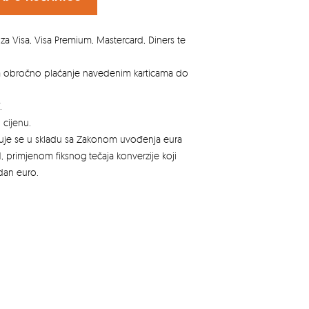
za Visa, Visa Premium, Mastercard, Diners te
za obročno plaćanje navedenim karticama do
.
 cijenu.
azuje se u skladu sa Zakonom uvođenja eura
, primjenom fiksnog tečaja konverzije koji
edan euro.