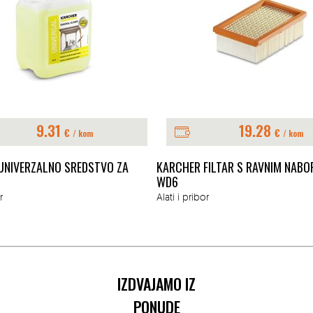
9.31
19.28
€
€
/ kom
/ kom
UNIVERZALNO SREDSTVO ZA
KARCHER FILTAR S RAVNIM NABO
WD6
r
Alati i pribor
IZDVAJAMO IZ
PONUDE