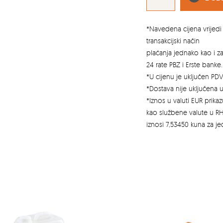
OKRUGLA
S
ROZETOM
količina
*Navedena cijena vrijedi 
transakcijski način
plaćanja jednako kao i 
24 rate PBZ i Erste banke.
*U cijenu je uključen PDV
*Dostava nije uključena u
*Iznos u valuti EUR prik
kao službene valute u RH
iznosi 7,53450 kuna za j