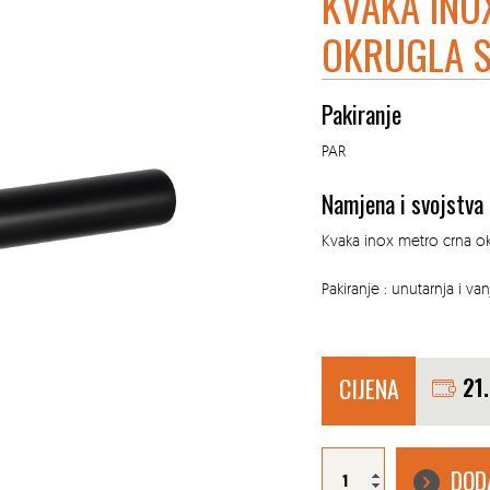
KVAKA INO
OKRUGLA 
Pakiranje
PAR
Namjena i svojstva
Kvaka inox metro crna o
Pakiranje : unutarnja i van
CIJENA
21
KVAKA
INOX
DOD
METRO
CRNA