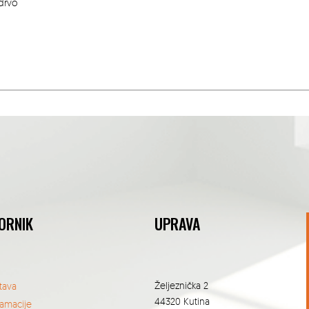
drvo
ORNIK
UPRAVA
Željeznička 2
tava
44320 Kutina
lamacije