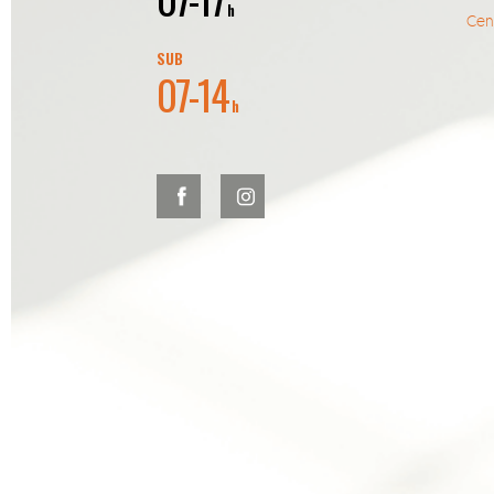
h
Cent
SUB
07-14
h