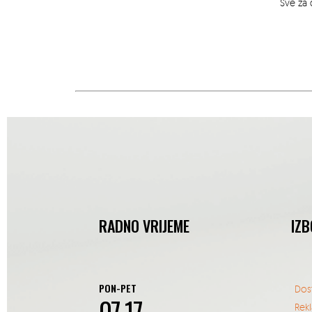
Sve za 
RADNO VRIJEME
IZB
PON-PET
Dos
07-17
Rek