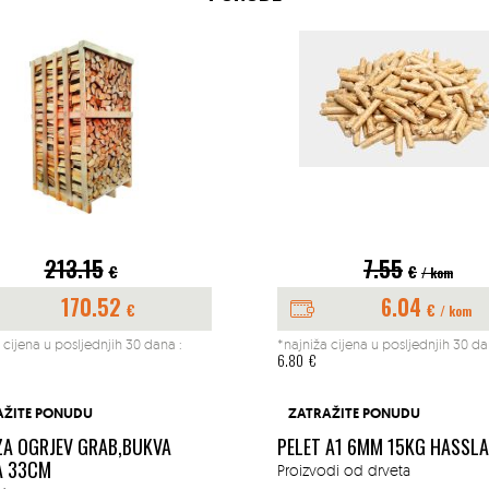
213.15
7.55
€
€
/ kom
170.52
6.04
€
€
/ kom
 cijena u posljednjih 30 dana :
*najniža cijena u posljednjih 30 da
6.80
€
AŽITE PONUDU
ZATRAŽITE PONUDU
ZA OGRJEV GRAB,BUKVA
PELET A1 6MM 15KG HASSL
A 33CM
Proizvodi od drveta