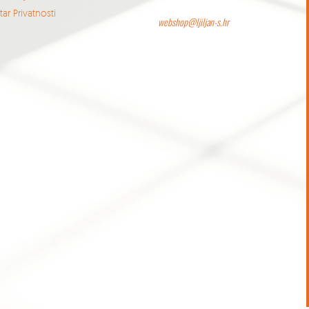
ar Privatnosti
webshop@ljiljan-s.hr