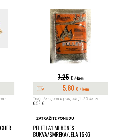
7.25
€
/ kom
5.80
€
/ kom
na :
*najniža cijena u posljednjih 30 dana :
*najniž
6.53
€
197.04
BUŠAČ
ZATRAŽITE PONUDU
1.45K
ACHER
PELETI A1 MI BONES
MM
BUKVA/SMREKA/JELA 15KG
Okućn