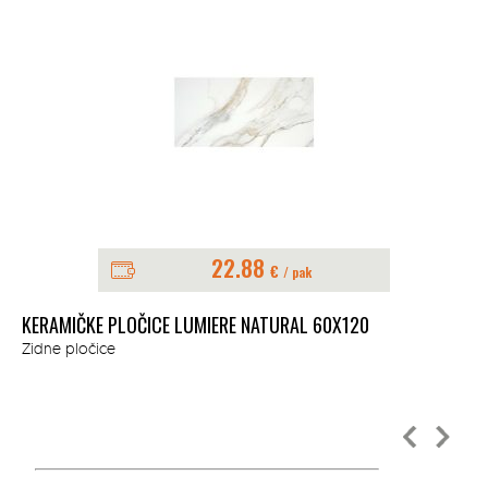
22.88
€
/ pak
KERAMIČKE PLOČICE LUMIERE NATURAL 60X120
Zidne pločice
KE
Zid