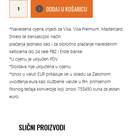
KERAMIČKE
PLOČICE
DODAJ U KOŠARICU
PARLIAMENT
WHITE
60X60CM
količina
*Navedena cijena vrijedi za Visa, Visa Premium, Mastercard,
Diners te transakcijski način
plaćanja jednako kao i za obročno plaćanje navedenim
karticama do 24 rate PBZ i Erste banke.
*U cijenu je uključen PDV.
*Dostava nije uključena u cijenu.
*Iznos u valuti EUR prikazuje se u skladu sa Zakonom
uvođenja eura kao službene valute u RH, primjenom
fiksnog tečaja konverzije koji iznosi 7,53450 kuna za jedan
euro.
SLIČNI PROIZVODI