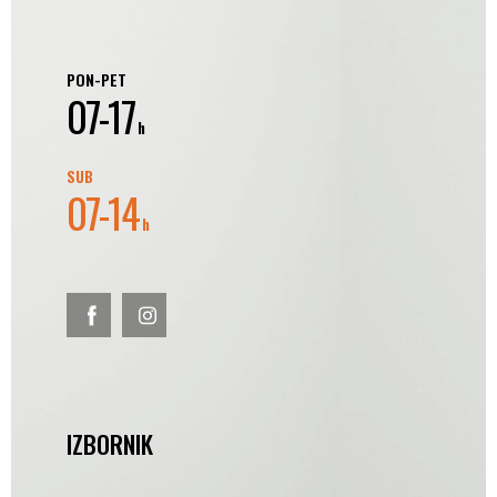
PON-PET
07-17
h
SUB
07-14
h
IZBORNIK