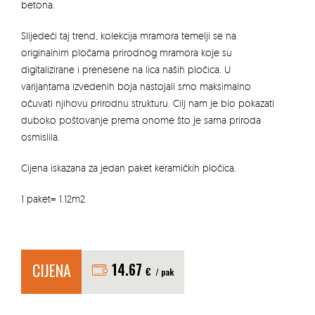
betona.
Slijedeći taj trend, kolekcija mramora temelji se na
originalnim pločama prirodnog mramora koje su
digitalizirane i prenesene na lica naših pločica. U
varijantama izvedenih boja nastojali smo maksimalno
očuvati njihovu prirodnu strukturu. Cilj nam je bio pokazati
duboko poštovanje prema onome što je sama priroda
osmislila.
Cijena iskazana za jedan paket keramičkih pločica.
1 paket= 1.12m2
CIJENA
14.67
€
/ pak