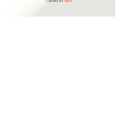
EA93
Crafted by