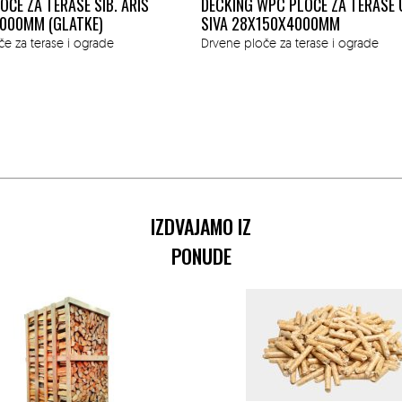
OČE ZA TERASE SIB. ARIŠ
DECKING WPC PLOČE ZA TERASE 
000MM (GLATKE)
SIVA 28X150X4000MM
e za terase i ograde
Drvene ploče za terase i ograde
IZDVAJAMO IZ
PONUDE