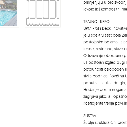
primjenjuju u proizvodnji
(ekološki) kompozitni mat
TRAJNO LIJEPO
UPM ProFi Deck, inovativ
je u spektru šest boja Zahv
postojanim bojama i stab
terase, restorane, staze 
Održavanje obostrano pr
uz postojan izgled dugi 
potpunosti oslobođen lig
sivila podnica. Površina
poput vina, ulja i drugih
Hodanje bosim nogama j
zagrijava jako, a i opasn
koeficijenta trenja površi
SUSTAV
Šuplja struktura čini proi