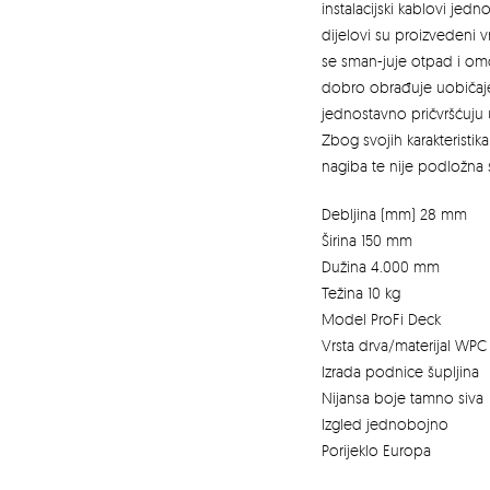
instalacijski kablovi jed
dijelovi su proizvedeni 
se sman-juje otpad i om
dobro obrađuje uobičaj
jednostavno pričvršćuju 
Zbog svojih karakteristik
nagiba te nije podložna 
Debljina (mm) 28 mm
Širina 150 mm
Dužina 4.000 mm
Težina 10 kg
Model ProFi Deck
Vrsta drva/materijal WPC
Izrada podnice šupljina
Nijansa boje tamno siva
Izgled jednobojno
Porijeklo Europa