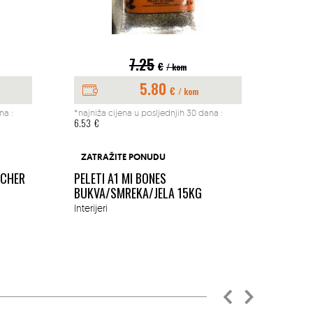
7.25
€
/ kom
5.80
€
/ kom
na :
*najniža cijena u posljednjih 30 dana :
*najniž
6.53
€
197.04
BUŠAČ
ZATRAŽITE PONUDU
1.45K
ACHER
PELETI A1 MI BONES
MM
BUKVA/SMREKA/JELA 15KG
Okućn
Interijeri