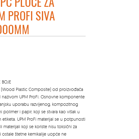
PC PLOČE ZA
M PROFI SIVA
000MM
E BOJE
PC (Wood Plastic Composite) od proizvođača
d nazivom UPM ProFi. Osnovne komponente
anjsku uporabu razvijenog, kompozitnog
čni polimer i papir, koji se stvara kao višak u
h etiketa. UPM ProFi materijal se u potpunosti
li materijali koji se koriste nisu toksični za
i ostale štetne kemikalije uopće ne