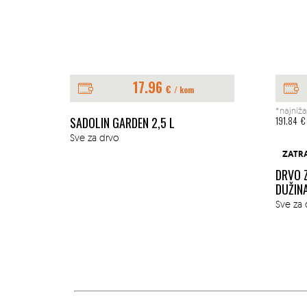
17.96
€
/ kom
*najniža
E 1L
SADOLIN GARDEN 2,5 L
191.84
€
Sve za drvo
ZATR
DRVO 
DUŽIN
Sve za 