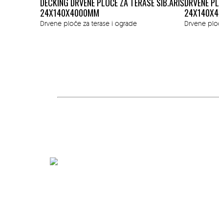
DECKING DRVENE PLOČE ZA TERASE SIB.ARIŠ
DRVENE PL
24X140X4000MM
24X140X4
13.68
€
a :
Drvene ploče za terase i ograde
Drvene ploč
ASE BOR