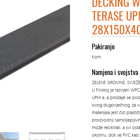
DECKING W
TERASE UP
28X150X4
Pakiranje
Kom
Namjena i svojstva
ZELENE SIROVINE; SVJEŽ
U Finskoj je razvijen W
UPM-a, a prodaje se po
ovog dugovječnog, za v
materijala jest čist plasti
proizvodnji samoljepljivi
može reciklirati, a svi osta
okolinu, dok se PVC kao 