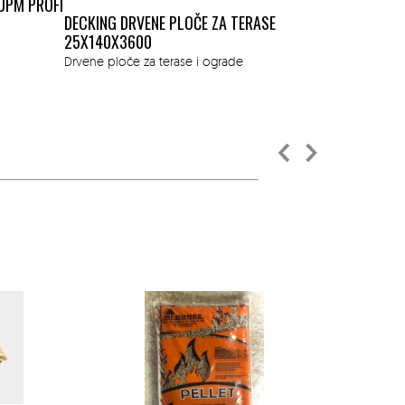
UPM PROFI
DECKING W
DECKING DRVENE PLOČE ZA TERASE
21X145X30
25X140X3600
Drvene ploče
Drvene ploče za terase i ograde