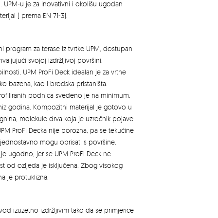
. UPM-u je za inovativni i okolišu ugodan
erijal ( prema EN 71-3).
ni program za terase iz tvrtke UPM, dostupan
aljujući svojoj izdržljivoj površini,
ilnosti, UPM ProFi Deck idealan je za vrtne
oko bazena, kao i brodska pristaništa.
ofiliranih podnica svedeno je na minimum,
niz godina. Kompozitni materijal je gotovo u
nina, molekule drva koja je uzročnik pojave
 UPM ProFi Decka nije porozna, pa se tekućine
, jednostavno mogu obrisati s površine.
e ugodno, jer se UPM ProFi Deck ne
ost od ozljeda je isključena. Zbog visokog
na je protuklizna.
zvod izuzetno izdržljivim tako da se primjerice