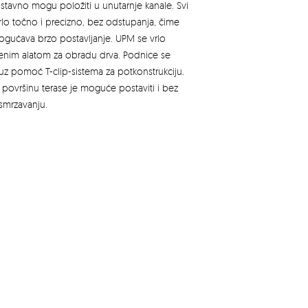
nostavno mogu položiti u unutarnje kanale. Svi
vrlo točno i precizno, bez odstupanja, čime
ogućava brzo postavljanje. UPM se vrlo
enim alatom za obradu drva. Podnice se
uz pomoć T-clip-sistema za potkonstrukciju.
a površinu terase je moguće postaviti i bez
smrzavanju.