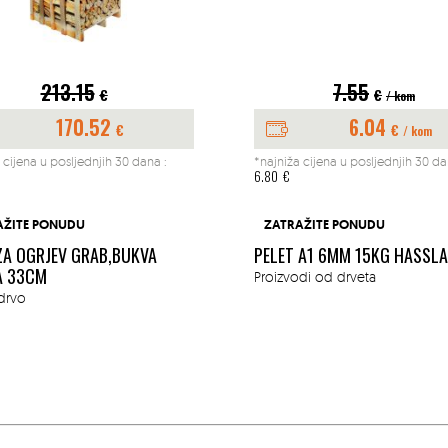
213.15
7.55
€
€
/ kom
170.52
6.04
€
€
/ kom
 cijena u posljednjih 30 dana :
*najniža cijena u posljednjih 30 da
6.80
€
AŽITE PONUDU
ZATRAŽITE PONUDU
ZA OGRJEV GRAB,BUKVA
PELET A1 6MM 15KG HASSL
A 33CM
Proizvodi od drveta
drvo