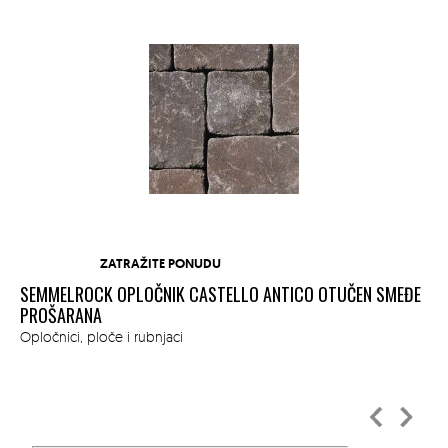
ZATRAŽITE PONUDU
SEMMELROCK OPLOČNIK CASTELLO ANTICO OTUČEN SMEĐE
SE
M
PROŠARANA
CR
Opločnici, ploče i rubnjaci
Opl