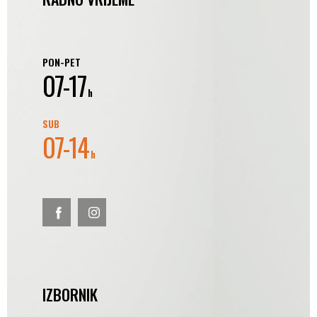
PON-PET
07-17
h
SUB
07-14
h
IZBORNIK