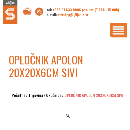
tel:
+385 91 633 0006 pon-pet (7.00h - 15.00h)
e-mail:
webshop@ljiljan-s.hr
OPLOČNIK APOLON
20X20X6CM SIVI
Početna
/
Trgovina
/
Okućnica
/
OPLOČNIK APOLON 20X20X6CM SIVI
🔍