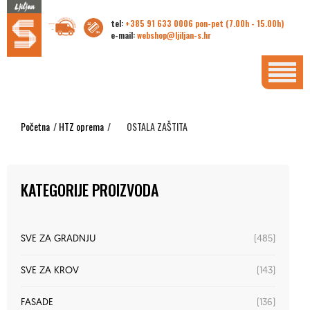
tel:
+385 91 633 0006 pon-pet (7.00h - 15.00h)
e-mail:
webshop@ljiljan-s.hr
Početna
/
HTZ oprema
/
OSTALA ZAŠTITA
KATEGORIJE PROIZVODA
(485)
SVE ZA GRADNJU
(143)
SVE ZA KROV
(136)
FASADE