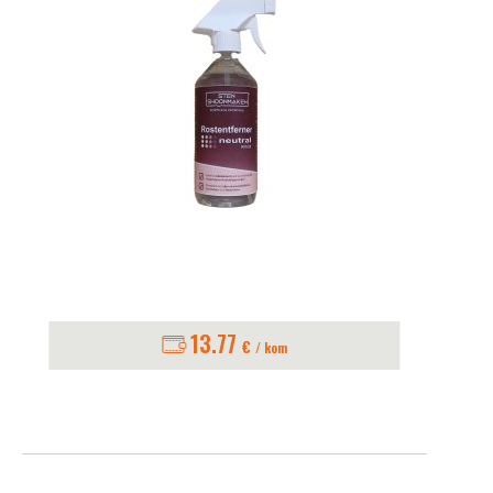
13.77
€
/ kom