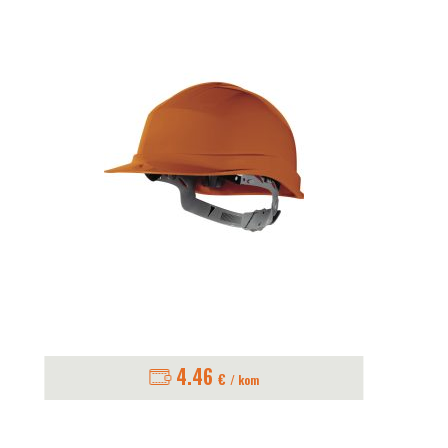
4.46
€
/ kom