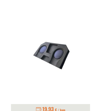
19.93
€
/ kom