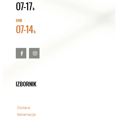
07-17
h
SUB
07-14
h
IZBORNIK
Dostava
Reklamacije