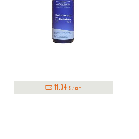
11.34
€
/ kom