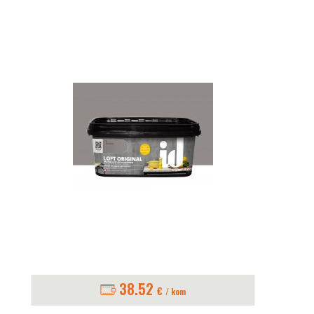
38.52
€
/ kom