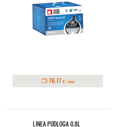
78.77
€
/ kom
LINEA PODLOGA 0.8L