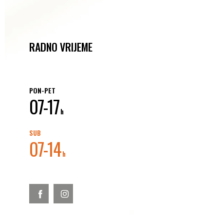
RADNO VRIJEME
PON-PET
07-17
h
SUB
07-14
h