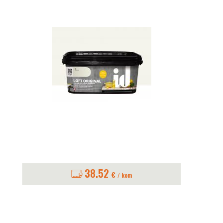
38.52
€
/ kom