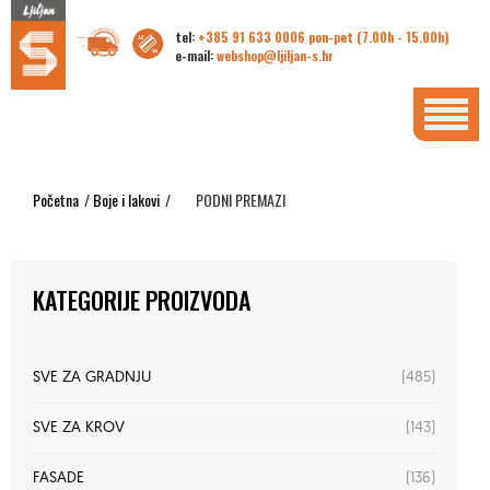
tel:
+385 91 633 0006 pon-pet (7.00h - 15.00h)
e-mail:
webshop@ljiljan-s.hr
Početna
/
Boje i lakovi
/
PODNI PREMAZI
KATEGORIJE PROIZVODA
(485)
SVE ZA GRADNJU
(143)
SVE ZA KROV
(136)
FASADE