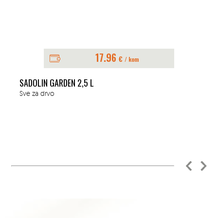
17.96
€
/ kom
SADOLIN GARDEN 2,5 L
Sve za drvo
D
S