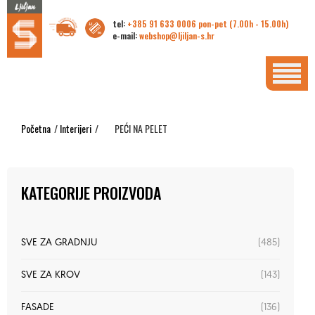
tel:
+385 91 633 0006 pon-pet (7.00h - 15.00h)
e-mail:
webshop@ljiljan-s.hr
Početna
/
Interijeri
/
PEĆI NA PELET
KATEGORIJE PROIZVODA
(485)
SVE ZA GRADNJU
(143)
SVE ZA KROV
(136)
FASADE