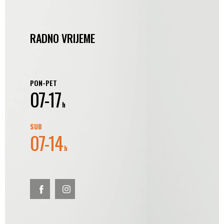
RADNO VRIJEME
PON-PET
07-17
h
SUB
07-14
h