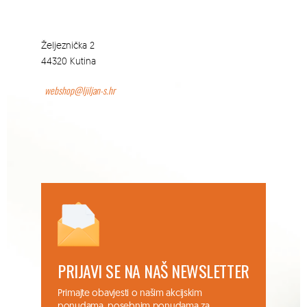
Željeznička 2
44320 Kutina
webshop@ljiljan-s.hr
PRIJAVI SE NA NAŠ NEWSLETTER
Primajte obavjesti o našim akcijskim
ponudama, posebnim ponudama za