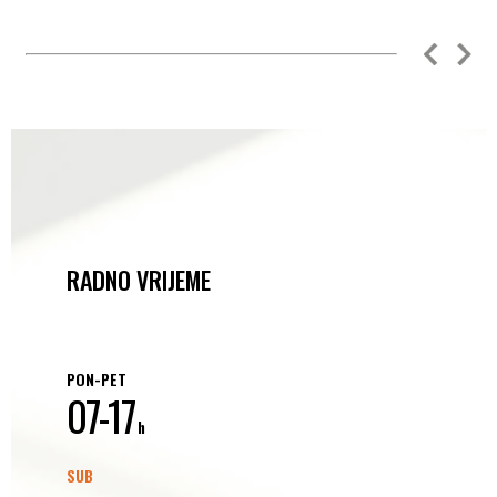
RADNO VRIJEME
PON-PET
07-17
h
SUB