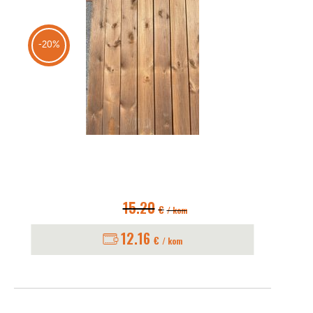
-20%
15.20
€
/ kom
12.16
€
/ kom