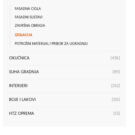
FASADNA CIGLA
FASADNI SUSTAVI
ZAVRŠNA OBRADA
IZOLACIJA
POTROŠNI MATERIJAL I PRIBOR ZA UGRADNJU
(436)
OKUĆNICA
(89)
SUHA GRADNJA
(252)
INTERIJERI
(126)
BOJE I LAKOVI
(53)
HTZ OPREMA