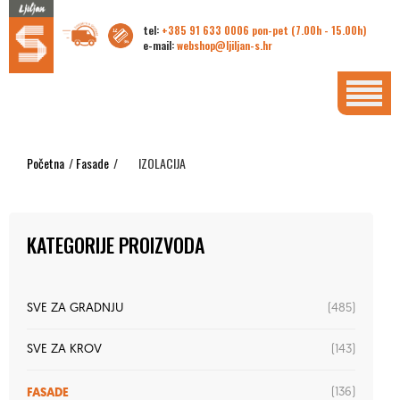
tel:
+385 91 633 0006 pon-pet (7.00h - 15.00h)
e-mail:
webshop@ljiljan-s.hr
Početna
/
Fasade
/
IZOLACIJA
KATEGORIJE PROIZVODA
(485)
SVE ZA GRADNJU
(143)
SVE ZA KROV
FASADE
(136)