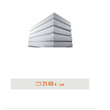
21.60
€
/ pak