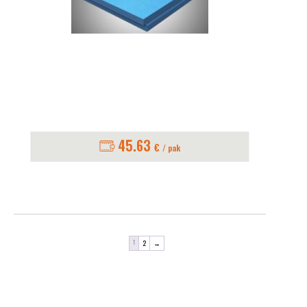
45.63
€
/ pak
2
→
1