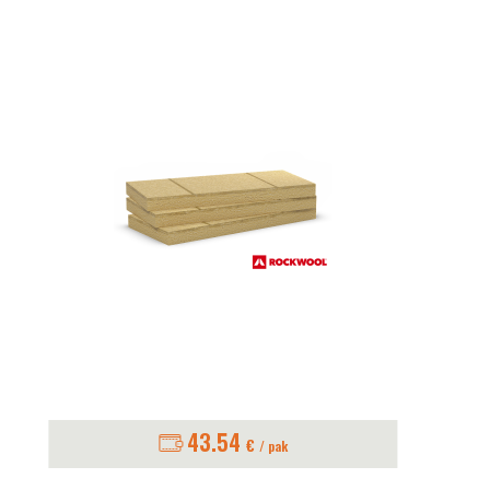
43.54
€
/ pak