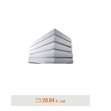
20.84
€
/ pak