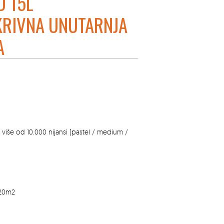
D 15L
RIVNA UNUTARNJA
A
 više od 10.000 nijansi (pastel / medium /
120m2