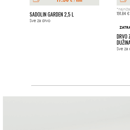
/ kom
*najniža
E 1L
SADOLIN GARDEN 2,5 L
191.84
€
Sve za drvo
ZATR
DRVO 
DUŽIN
Sve za 