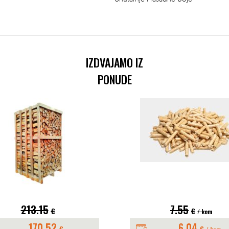
IZDVAJAMO IZ
PONUDE
213.15
7.55
€
€
/ kom
170.52
6.04
€
€