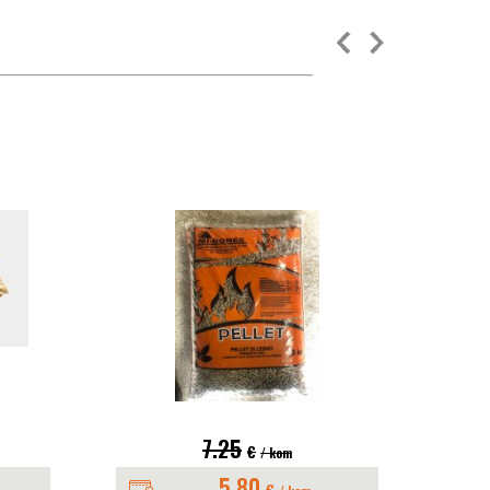
7.25
€
/ kom
5.80
€