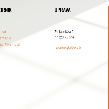
ORNIK
UPRAVA
Željeznička 2
tava
44320 Kutina
lamacije
ar Privatnosti
webshop@ljiljan-s.hr