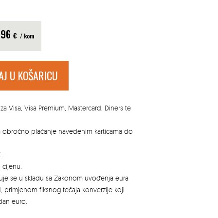
.96
€
/ kom
AJ U KOŠARICU
za Visa, Visa Premium, Mastercard, Diners te
za obročno plaćanje navedenim karticama do
.
 cijenu.
azuje se u skladu sa Zakonom uvođenja eura
, primjenom fiksnog tečaja konverzije koji
edan euro.