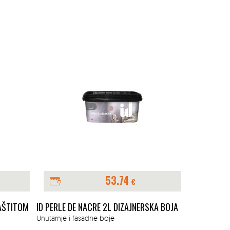
53.74
€
ZAŠTITOM
ID PERLE DE NACRE 2L DIZAJNERSKA BOJA
V33 BOJA Z
Unutarnje i fasadne boje
Unutarnje i 