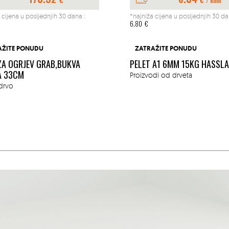
/ kom
 cijena u posljednjih 30 dana :
*najniža cijena u posljednjih 30 da
6.80
€
AŽITE PONUDU
ZATRAŽITE PONUDU
ZA OGRJEV GRAB,BUKVA
PELET A1 6MM 15KG HASSL
A 33CM
Proizvodi od drveta
drvo