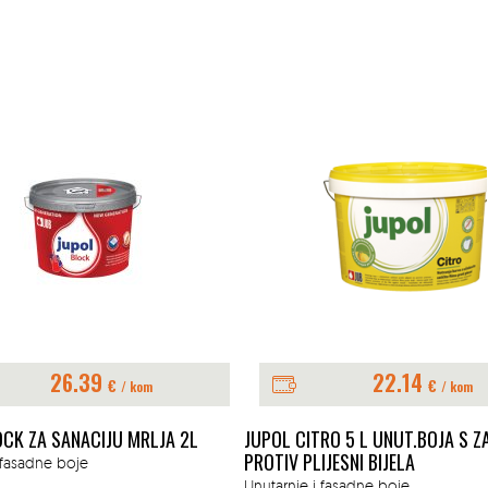
26.39
22.14
€
€
/ kom
/ kom
OCK ZA SANACIJU MRLJA 2L
JUPOL CITRO 5 L UNUT.BOJA S 
PROTIV PLIJESNI BIJELA
 fasadne boje
Unutarnje i fasadne boje