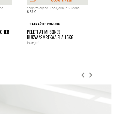
/ kom
na :
*najniža cijena u posljednjih 30 dana :
*najniž
6.53
€
197.04
BUŠAČ
ZATRAŽITE PONUDU
1.45K
ACHER
PELETI A1 MI BONES
MM
BUKVA/SMREKA/JELA 15KG
Okućn
Interijeri