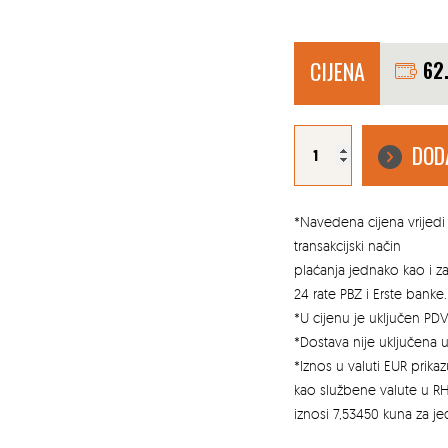
CIJENA
62
JUPOL
Gold
DOD
15L
visokopokrivna
unutarnja
boja
bijela
količina
*Navedena cijena vrijedi 
transakcijski način
plaćanja jednako kao i 
24 rate PBZ i Erste banke.
*U cijenu je uključen PDV
*Dostava nije uključena u
*Iznos u valuti EUR prik
kao službene valute u RH
iznosi 7,53450 kuna za j