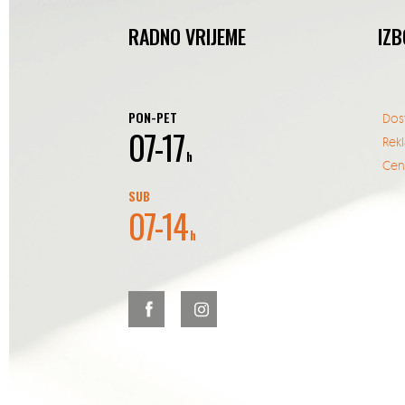
RADNO VRIJEME
IZB
PON-PET
Dos
07-17
Rek
h
Cent
SUB
07-14
h