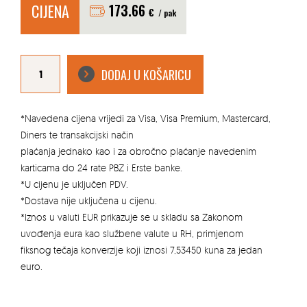
CIJENA
173.66
€
/ pak
EKOLOŠKA
OVČJA
DODAJ U KOŠARICU
VUNA
ZA
IZOLACIJU
OPTIMAL
10CM
količina
*Navedena cijena vrijedi za Visa, Visa Premium, Mastercard,
Diners te transakcijski način
plaćanja jednako kao i za obročno plaćanje navedenim
karticama do 24 rate PBZ i Erste banke.
*U cijenu je uključen PDV.
*Dostava nije uključena u cijenu.
*Iznos u valuti EUR prikazuje se u skladu sa Zakonom
uvođenja eura kao službene valute u RH, primjenom
fiksnog tečaja konverzije koji iznosi 7,53450 kuna za jedan
euro.