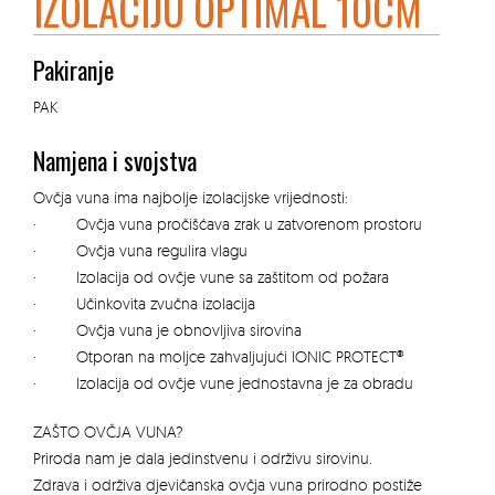
IZOLACIJU OPTIMAL 10CM
Pakiranje
PAK
Namjena i svojstva
Ovčja vuna ima najbolje izolacijske vrijednosti:
· Ovčja vuna pročišćava zrak u zatvorenom prostoru
· Ovčja vuna regulira vlagu
· Izolacija od ovčje vune sa zaštitom od požara
· Učinkovita zvučna izolacija
· Ovčja vuna je obnovljiva sirovina
· Otporan na moljce zahvaljujući IONIC PROTECT®
· Izolacija od ovčje vune jednostavna je za obradu
ZAŠTO OVČJA VUNA?
Priroda nam je dala jedinstvenu i održivu sirovinu.
Zdrava i održiva djevičanska ovčja vuna prirodno postiže