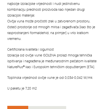
najbolje izolacijske vrijednosti i nudi jedinstvenu
kombinaciju prednosti proizvoda kao nijedan drugi
izolacijski materijal.
Ovčja vuna može pročistiti zrak u zatvorenom prostoru,
čisteći prostorije od mnogih mirisa i zagađivača (kao što je
rasprostranjeni formaldehid, na primjer) u vrlo kratkom
vremenu.
Certificirana kvaliteta i sigurnost
Izolacija od ovčje vune ISOLENA prolazi mnoga tehnička
ispitivanja i nagrađena je međunarodnim pečatom kvalitete
NaturePlus® kao i Europskim tehničkim dopuštenjem (ETA).
Toplinska vrijednost ovčje vune je od 0,034-0,042 W/mk
U paketu je 7,20 m2