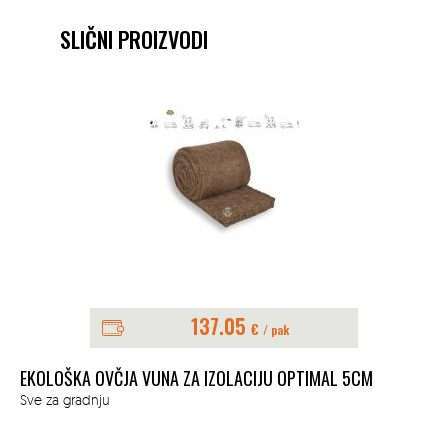
SLIČNI PROIZVODI
137.05
€
/ pak
EKOLOŠKA OVČJA VUNA ZA IZOLACIJU OPTIMAL 5CM
Sve za gradnju
MI
Sve