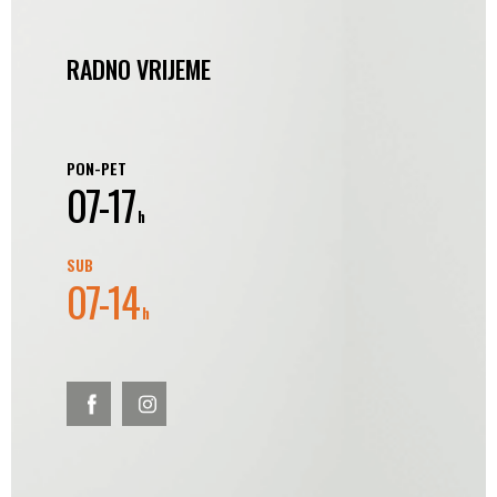
RADNO VRIJEME
PON-PET
07-17
h
SUB
07-14
h