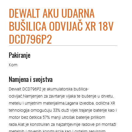
DEWALT AKU UDARNA
BUŠILICA ODVIJAČ XR 18V
DCD796P2
Pakiranje
Kom
Namjena i svojstva
Dewalt DCD796P2 je akumulatorska bušilica-
odvijač.Namjenjen za zavrtanje vijaka te bušenje u drvetu,
metelu i umjetnim materijalima.Lagana izvedba, odlična XR
tehnologija omogućuju 33% duži vijek trajanje baterije kao i
motor bez četkica 57% manji utrošak baterije prilikom
rada.Alat je konstruiran za najzahtjevnije radove pri montaži
metalnih i drvenih konstrukcija kao i ostalim servisnim