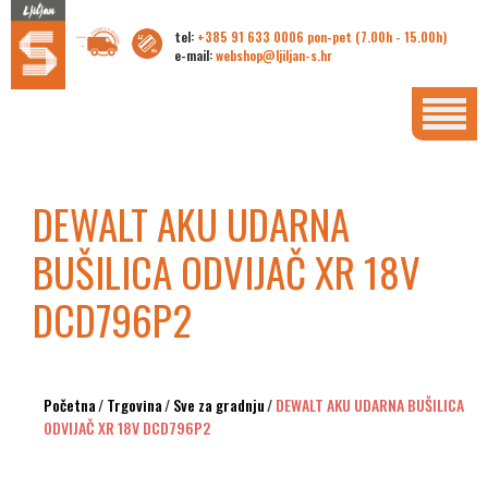
tel:
+385 91 633 0006 pon-pet (7.00h - 15.00h)
e-mail:
webshop@ljiljan-s.hr
DEWALT AKU UDARNA
BUŠILICA ODVIJAČ XR 18V
DCD796P2
Početna
/
Trgovina
/
Sve za gradnju
/
DEWALT AKU UDARNA BUŠILICA
ODVIJAČ XR 18V DCD796P2