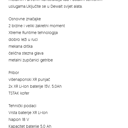
uslugama.Uključite se u Dewalt svijet alata.
Osnovne značajke
2 brzine i veliki zakretni moment
Xtreme Runtime tehnologija
dobro leži u ruci
mekana drška
čelična stezna glava
metalni zupčanici getribe
Pribor
višenaponski XR punjač
2x XR Li-Ion baterije 15V, 5,0Ah
TSTAK kofer
Tehnički podaci
Vrsta baterije XR Li-Ion
Napon 18 V
Kapacitet baterije 5,0 Ah