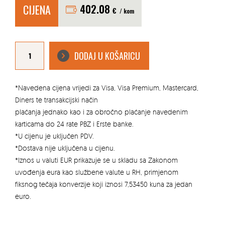
CIJENA
402.08
€
/ kom
DEWALT
AKU
DODAJ U KOŠARICU
UDARNA
BUŠILICA
ODVIJAČ
XR
18V
DCD796P2
*Navedena cijena vrijedi za Visa, Visa Premium, Mastercard,
količina
Diners te transakcijski način
plaćanja jednako kao i za obročno plaćanje navedenim
karticama do 24 rate PBZ i Erste banke.
*U cijenu je uključen PDV.
*Dostava nije uključena u cijenu.
*Iznos u valuti EUR prikazuje se u skladu sa Zakonom
uvođenja eura kao službene valute u RH, primjenom
fiksnog tečaja konverzije koji iznosi 7,53450 kuna za jedan
euro.