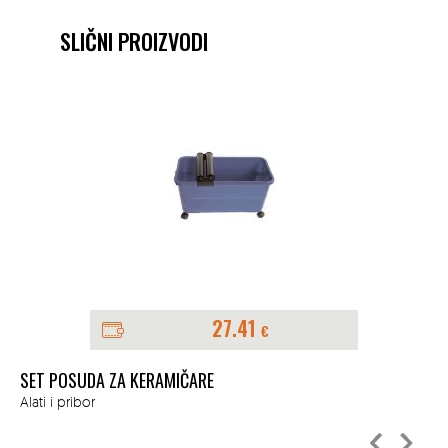
SLIČNI PROIZVODI
27.41
€
SET POSUDA ZA KERAMIČARE
KA
Alati i pribor
Ala