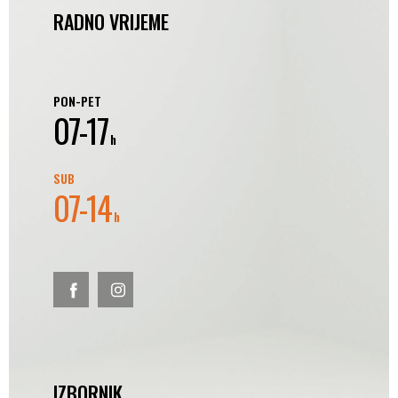
RADNO VRIJEME
PON-PET
07-17
h
SUB
07-14
h
IZBORNIK