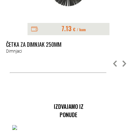
7.13
€
/ kom
ČETKA ZA DIMNJAK 250MM
ČE
Dimnjaci
Dim
IZDVAJAMO IZ
PONUDE