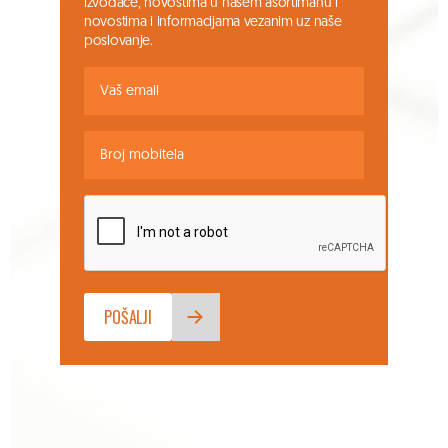
izvođače, novostima u našem asortimanu i
novostima i informacijama vezanim uz naše
poslovanje.