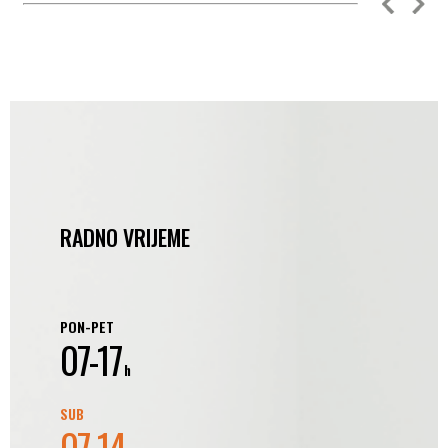
RADNO VRIJEME
PON-PET
07-17
h
SUB
07-14