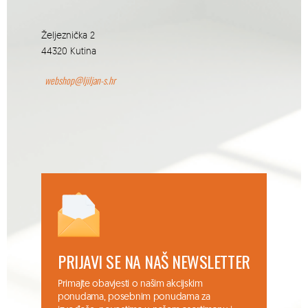
Željeznička 2
44320 Kutina
webshop@ljiljan-s.hr
PRIJAVI SE NA NAŠ NEWSLETTER
Primajte obavjesti o našim akcijskim
ponudama, posebnim ponudama za