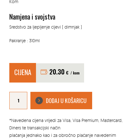
Kom
Namjena i svojstva
Sredstvo za ljepljenje cijevi ( dimnjak )
Pakiranje : 310ml
CIJENA
20.30
€
/ kom
FUGEN
KIT
DODAJ U KOŠARICU
RAPID
SCHIEDEL
količina
*Navedena cijena vrijedi za Visa, Visa Premium, Mastercard,
Diners te transakcijski način
plaćanja jednako kao i za obročno plaćanje navedenim