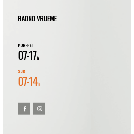
RADNO VRIJEME
PON-PET
07-17
h
SUB
07-14
h