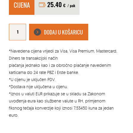
CIJENA
25.40
€
/ pak
KERAMIČKE
PLOČICE
DODAJ U KOŠARICU
BALI
BLACK
MATE
30X60
ANTISLIP
količina
*Navedena cijena vrijedi za Visa, Visa Premium, Mastercard,
Diners te transakcijski način
plaćanja jednako kao i za obročno plaćanje navedenim
karticama do 24 rate PBZ i Erste banke.
*U cijenu je uključen PDV.
*Dostava nije uključena u cijenu.
*Iznos u valuti EUR prikazuje se u skladu sa Zakonom
uvođenja eura kao službene valute u RH, primjenom
fiksnog tečaja konverzije koji iznosi 7,53450 kuna za jedan
euro.