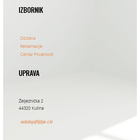
IZBORNIK
Dostava
Reklamacije
Centar Privatnosti
UPRAVA
Željeznička 2
44320 Kutina
webshop@ljiljan-s.hr