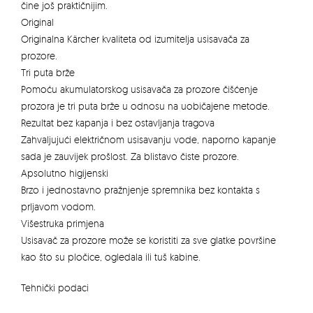
čine još praktičnijim.
Original
Originalna Kärcher kvaliteta od izumitelja usisavača za
prozore.
Tri puta brže
Pomoću akumulatorskog usisavača za prozore čišćenje
prozora je tri puta brže u odnosu na uobičajene metode.
Rezultat bez kapanja i bez ostavljanja tragova
Zahvaljujući električnom usisavanju vode, naporno kapanje
sada je zauvijek prošlost. Za blistavo čiste prozore.
Apsolutno higijenski
Brzo i jednostavno pražnjenje spremnika bez kontakta s
prljavom vodom.
Višestruka primjena
Usisavač za prozore može se koristiti za sve glatke površine
kao što su pločice, ogledala ili tuš kabine.
Tehnički podaci