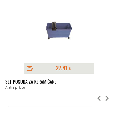
27.41
€
SET POSUDA ZA KERAMIČARE
KA
Alati i pribor
Ala