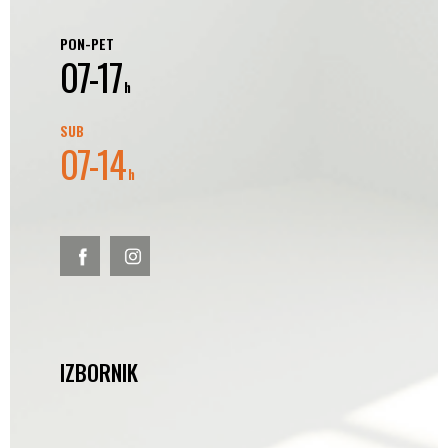
PON-PET
07-17
h
SUB
07-14
h
IZBORNIK