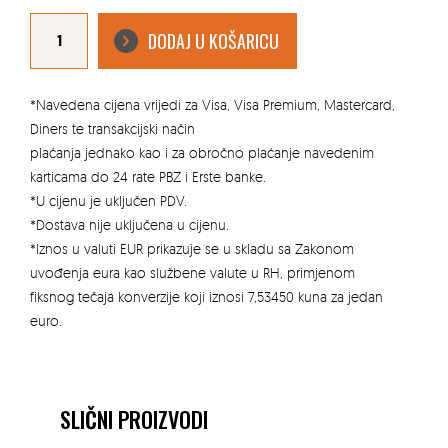
KARCHER
AKU
DODAJ U KOŠARICU
USISAVAČ
PROZORA
WV
2
PLUS
N
*Navedena cijena vrijedi za Visa, Visa Premium, Mastercard,
količina
Diners te transakcijski način
plaćanja jednako kao i za obročno plaćanje navedenim
karticama do 24 rate PBZ i Erste banke.
*U cijenu je uključen PDV.
*Dostava nije uključena u cijenu.
*Iznos u valuti EUR prikazuje se u skladu sa Zakonom
uvođenja eura kao službene valute u RH, primjenom
fiksnog tečaja konverzije koji iznosi 7,53450 kuna za jedan
euro.
SLIČNI PROIZVODI