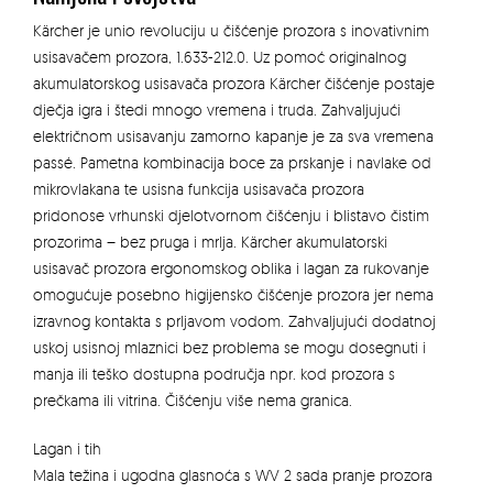
Kärcher je unio revoluciju u čišćenje prozora s inovativnim
usisavačem prozora, 1.633-212.0. Uz pomoć originalnog
akumulatorskog usisavača prozora Kärcher čišćenje postaje
dječja igra i štedi mnogo vremena i truda. Zahvaljujući
električnom usisavanju zamorno kapanje je za sva vremena
passé. Pametna kombinacija boce za prskanje i navlake od
mikrovlakana te usisna funkcija usisavača prozora
pridonose vrhunski djelotvornom čišćenju i blistavo čistim
prozorima – bez pruga i mrlja. Kärcher akumulatorski
usisavač prozora ergonomskog oblika i lagan za rukovanje
omogućuje posebno higijensko čišćenje prozora jer nema
izravnog kontakta s prljavom vodom. Zahvaljujući dodatnoj
uskoj usisnoj mlaznici bez problema se mogu dosegnuti i
manja ili teško dostupna područja npr. kod prozora s
prečkama ili vitrina. Čišćenju više nema granica.
Lagan i tih
Mala težina i ugodna glasnoća s WV 2 sada pranje prozora