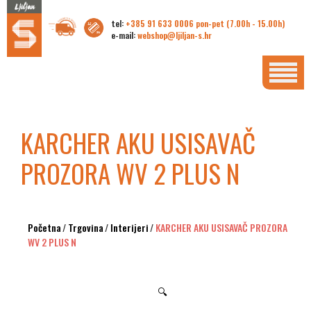
tel:
+385 91 633 0006 pon-pet (7.00h - 15.00h)
e-mail:
webshop@ljiljan-s.hr
KARCHER AKU USISAVAČ
PROZORA WV 2 PLUS N
Početna
/
Trgovina
/
Interijeri
/
KARCHER AKU USISAVAČ PROZORA
WV 2 PLUS N
🔍