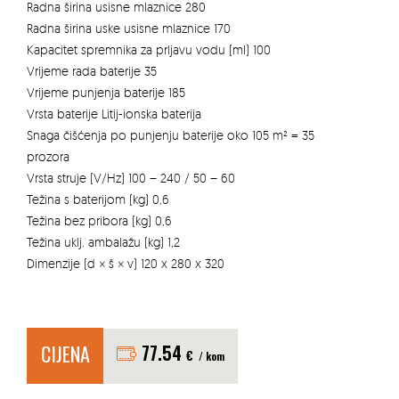
Radna širina usisne mlaznice 280
Radna širina uske usisne mlaznice 170
Kapacitet spremnika za prljavu vodu (ml) 100
Vrijeme rada baterije 35
Vrijeme punjenja baterije 185
Vrsta baterije Litij-ionska baterija
Snaga čišćenja po punjenju baterije oko 105 m² = 35
prozora
Vrsta struje (V/Hz) 100 – 240 / 50 – 60
Težina s baterijom (kg) 0,6
Težina bez pribora (kg) 0,6
Težina uklj. ambalažu (kg) 1,2
Dimenzije (d × š × v) 120 x 280 x 320
CIJENA
77.54
€
/ kom