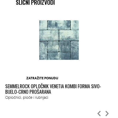
SLIČNI PROIZVODI
ZATRAŽITE PONUDU
SEMMELROCK OPLOČNIK VENETIA KOMBI FORMA SIVO-
PI
BIJELO-CRNO PROŠARANA
Ukr
Opločnici, ploče i rubnjaci