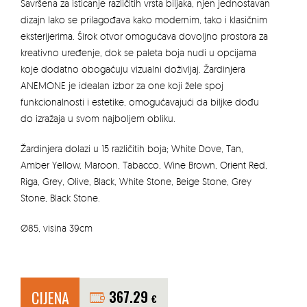
Savršena za isticanje različitih vrsta biljaka, njen jednostavan
dizajn lako se prilagođava kako modernim, tako i klasičnim
eksterijerima. Širok otvor omogućava dovoljno prostora za
kreativno uređenje, dok se paleta boja nudi u opcijama
koje dodatno obogaćuju vizualni doživljaj. Žardinjera
ANEMONE je idealan izbor za one koji žele spoj
funkcionalnosti i estetike, omogućavajući da biljke dođu
do izražaja u svom najboljem obliku.
Žardinjera dolazi u 15 različitih boja; White Dove, Tan,
Amber Yellow, Maroon, Tabacco, Wine Brown, Orient Red,
Riga, Grey, Olive, Black, White Stone, Beige Stone, Grey
Stone, Black Stone.
Ø85, visina 39cm
CIJENA
367.29
€