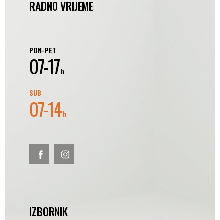
RADNO VRIJEME
PON-PET
07-17
h
SUB
07-14
h
IZBORNIK