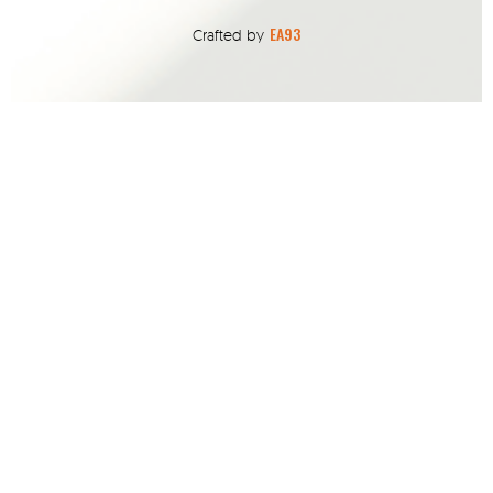
EA93
Crafted by