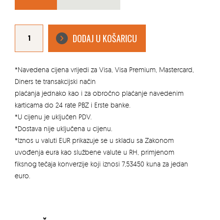
CVJETNJAK
ANEMONE
DODAJ U KOŠARICU
količina
*Navedena cijena vrijedi za Visa, Visa Premium, Mastercard,
Diners te transakcijski način
plaćanja jednako kao i za obročno plaćanje navedenim
karticama do 24 rate PBZ i Erste banke.
*U cijenu je uključen PDV.
*Dostava nije uključena u cijenu.
*Iznos u valuti EUR prikazuje se u skladu sa Zakonom
uvođenja eura kao službene valute u RH, primjenom
fiksnog tečaja konverzije koji iznosi 7,53450 kuna za jedan
euro.