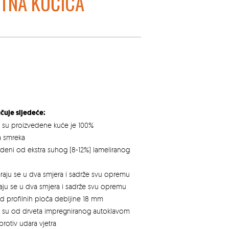
TNA KUĆICA
čuje sljedeće:
g su proizvedene kuće je 100%
a smreka
vedeni od ekstra suhog (8-12%) lameliranog
varaju se u dva smjera i sadrže svu opremu
araju se u dva smjera i sadrže svu opremu
od profilnih ploča debljine 18 mm
 su od drveta impregniranog autoklavom
protiv udara vjetra