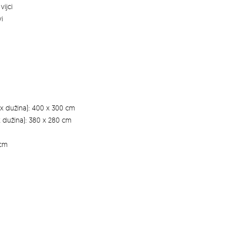
vijci
vi
a x dužina): 400 x 300 cm
x dužina): 380 x 280 cm
 cm