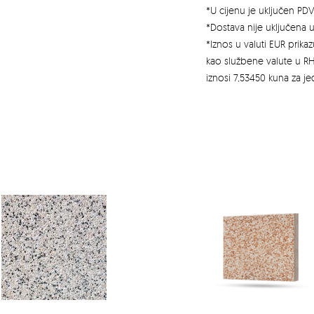
*U cijenu je uključen PDV
*Dostava nije uključena u
*Iznos u valuti EUR prik
kao službene valute u RH
iznosi 7,53450 kuna za j