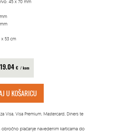
drvo: 45 x 70 mm
0 mm
5 mm
8 x 53 cm
719.04
€
/ kom
AJ U KOŠARICU
za Visa, Visa Premium, Mastercard, Diners te
za obročno plaćanje navedenim karticama do