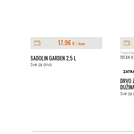
17.96
€
/ kom
*najniža
E 1L
SADOLIN GARDEN 2,5 L
191.84
€
Sve za drvo
ZATR
DRVO 
DUŽIN
Sve za 