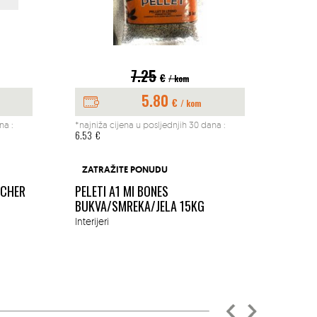
7.25
€
/ kom
5.80
€
/ kom
na :
*najniža cijena u posljednjih 30 dana :
*najniž
6.53
€
197.04
BUŠAČ
ZATRAŽITE PONUDU
1.45K
ACHER
PELETI A1 MI BONES
MM
BUKVA/SMREKA/JELA 15KG
Okućn
Interijeri