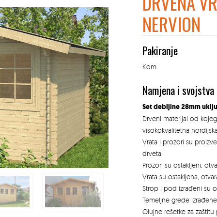
DRVENA VR
NERVION
Pakiranje
Kom
Namjena i svojstva
Set debljine 28mm uklju
Drveni materijal od koje
visokokvalitetna nordijsk
Vrata i prozori su proiz
drveta
Prozori su ostakljeni, ot
Vrata su ostakljena, otv
Strop i pod izrađeni su 
Temeljne grede izrađene
Olujne rešetke za zaštitu 