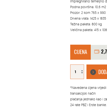
Impregnirano temeljno 
Podna površina: 10,6 m2
Prozor: 2 kom 765 x 99
Drvena vrata: 1425 x 183
Težina paketa: 800 kg
Veličina paketa: 415 x 10
CIJENA
2,
DRVENA
VRTNA
DOD
KUĆICA
NERVION
količina
*Navedena cijena vrijedi 
transakcijski način
plaćanja jednako kao i 
24 rate PBZ i Erste banke.