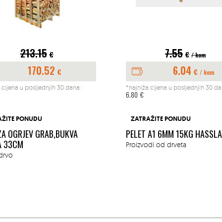
213.15
7.55
€
€
/ kom
170.52
6.04
€
€
/ kom
 cijena u posljednjih 30 dana :
*najniža cijena u posljednjih 30 da
6.80
€
AŽITE PONUDU
ZATRAŽITE PONUDU
ZA OGRJEV GRAB,BUKVA
PELET A1 6MM 15KG HASSL
A 33CM
Proizvodi od drveta
drvo