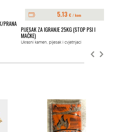
5.13
€
ZATRAŽI
/ kom
K/PRANA
OPLOČNIK P
PIJESAK ZA IGRANJE 25KG (STOP PSI I
Opločnici, pl
MAČKE)
Ukrasni kamen, pijesak i cvjetnjaci