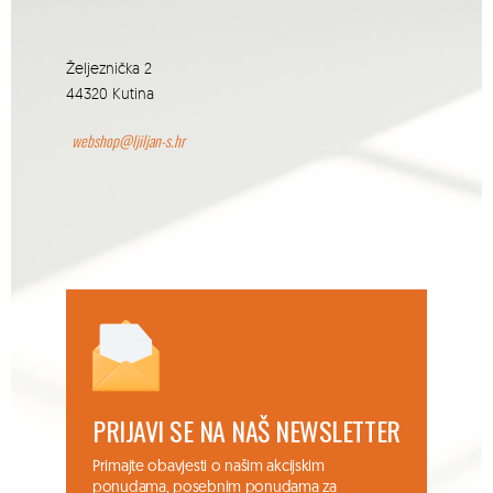
Željeznička 2
44320 Kutina
webshop@ljiljan-s.hr
PRIJAVI SE NA NAŠ NEWSLETTER
Primajte obavjesti o našim akcijskim
ponudama, posebnim ponudama za