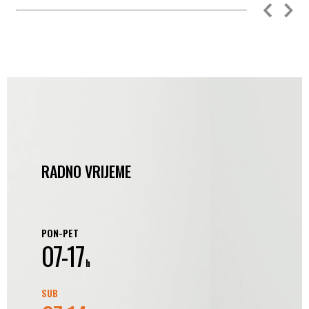
RADNO VRIJEME
PON-PET
07-17
h
SUB