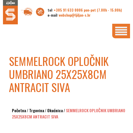
tel:
+385 91 633 0006 pon-pet (7.00h - 15.00h)
e-mail:
webshop@ljiljan-s.hr
SEMMELROCK OPLOČNIK
UMBRIANO 25X25X8CM
ANTRACIT SIVA
Početna
/
Trgovina
/
Okućnica
/
SEMMELROCK OPLOČNIK UMBRIANO
25X25X8CM ANTRACIT SIVA