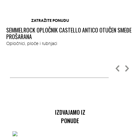
ZATRAŽITE PONUDU
SEMMELROCK OPLOČNIK CASTELLO ANTICO OTUČEN SMEĐE
SE
M
PROŠARANA
CR
Opločnici, ploče i rubnjaci
Opl
IZDVAJAMO IZ
PONUDE