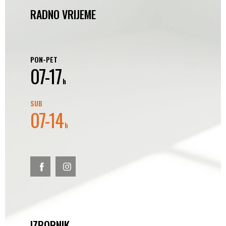
RADNO VRIJEME
PON-PET
07-17
h
SUB
07-14
h
IZBORNIK