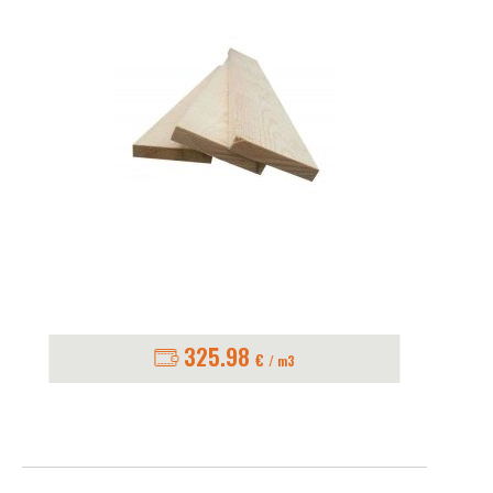
325.98
€
/ m3