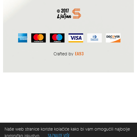
EA93
Crafted by
Naše web stranice koriste kolačiće kako bi vam omogućili najbolje
SAZNAJTE VIŠE
korisničko iskustvo.