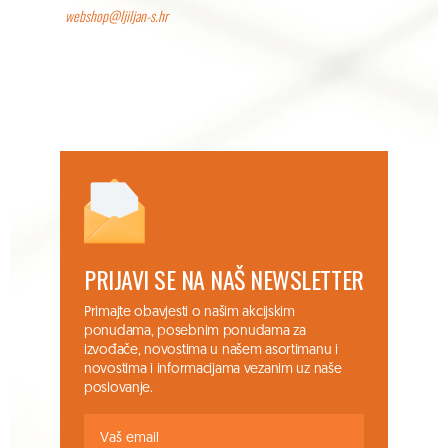
webshop@ljiljan-s.hr
PRIJAVI SE NA NAŠ NEWSLETTER
Primajte obavjesti o našim akcijskim
ponudama, posebnim ponudama za
izvođače, novostima u našem asortimanu i
novostima i informacijama vezanim uz naše
poslovanje.