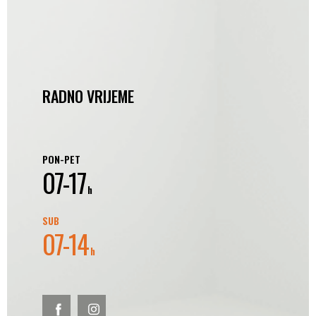
RADNO VRIJEME
PON-PET
07-17
h
SUB
07-14
h