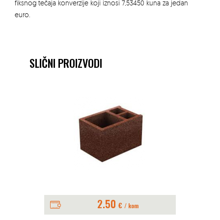
fiksnog tečaja konverzije koji iznosi 7,53450 kuna za jedan
euro.
SLIČNI PROIZVODI
2.50
€
/ kom
LE