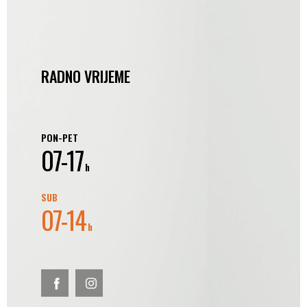
RADNO VRIJEME
PON-PET
07-17
h
SUB
07-14
h