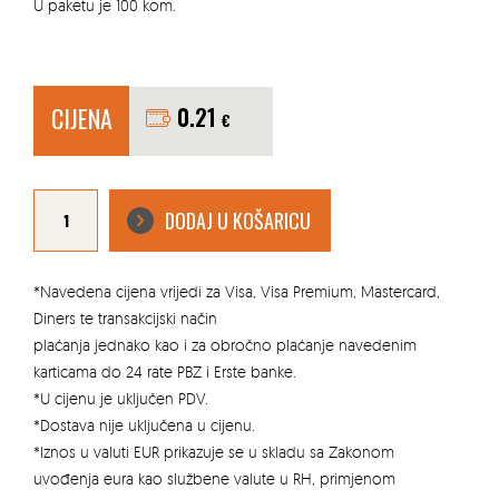
U paketu je 100 kom.
CIJENA
0.21
€
METALNI
ODSTOJNIK
DODAJ U KOŠARICU
ZA
OPLATU
10CM
(DISTANCER)
količina
*Navedena cijena vrijedi za Visa, Visa Premium, Mastercard,
Diners te transakcijski način
plaćanja jednako kao i za obročno plaćanje navedenim
karticama do 24 rate PBZ i Erste banke.
*U cijenu je uključen PDV.
*Dostava nije uključena u cijenu.
*Iznos u valuti EUR prikazuje se u skladu sa Zakonom
uvođenja eura kao službene valute u RH, primjenom