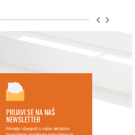
PRIJAVI SE NA NAŠ
NEWSLETTER
Primajte obavjesti o našim akcijskim
ponudama, posebnim ponudama za