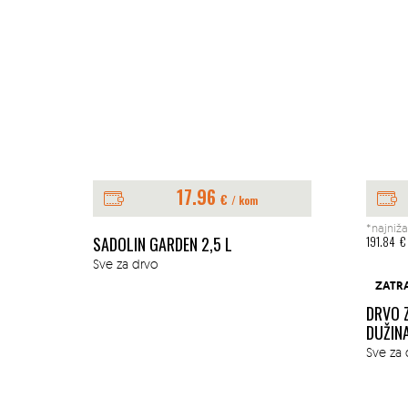
17.96
€
/ kom
*najniža
E 1L
SADOLIN GARDEN 2,5 L
191.84
€
Sve za drvo
ZATR
DRVO 
DUŽIN
Sve za 