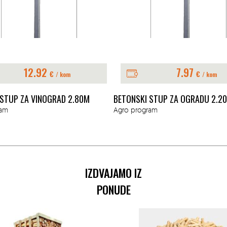
12.92
7.97
€
€
/ kom
/ kom
 STUP ZA VINOGRAD 2.80M
BETONSKI STUP ZA OGRADU 2.2
ram
Agro program
IZDVAJAMO IZ
PONUDE