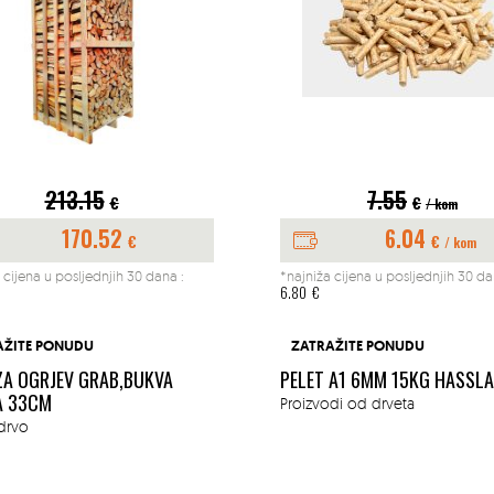
213.15
7.55
€
€
/ kom
170.52
6.04
€
€
/ kom
 cijena u posljednjih 30 dana :
*najniža cijena u posljednjih 30 da
6.80
€
AŽITE PONUDU
ZATRAŽITE PONUDU
ZA OGRJEV GRAB,BUKVA
PELET A1 6MM 15KG HASSL
A 33CM
Proizvodi od drveta
drvo