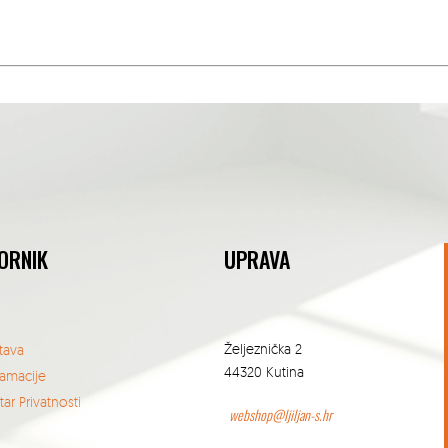
ORNIK
UPRAVA
Željeznička 2
tava
44320 Kutina
lamacije
ar Privatnosti
webshop@ljiljan-s.hr