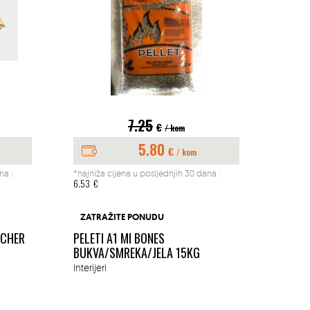
7.25
€
/ kom
5.80
€
/ kom
na :
*najniža cijena u posljednjih 30 dana :
*najniž
6.53
€
197.04
BUŠAČ
ZATRAŽITE PONUDU
1.45K
ACHER
PELETI A1 MI BONES
MM
BUKVA/SMREKA/JELA 15KG
Okućn
Interijeri