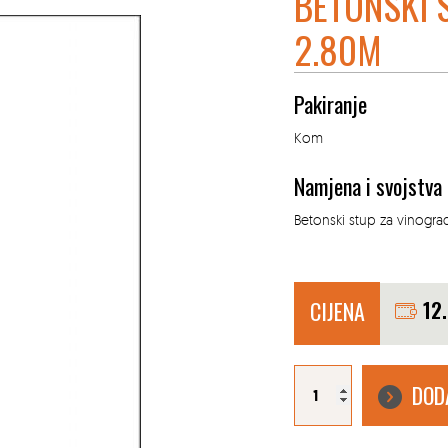
BETONSKI 
2.80M
Pakiranje
Kom
Namjena i svojstva
Betonski stup za vinogr
CIJENA
12
BETONSKI
STUP
DOD
ZA
VINOGRAD
2.80M
količina