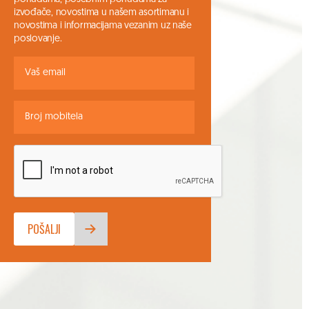
izvođače, novostima u našem asortimanu i
novostima i informacijama vezanim uz naše
poslovanje.