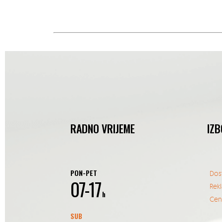
RADNO VRIJEME
IZB
PON-PET
Dos
07-17
Rek
h
Cent
SUB