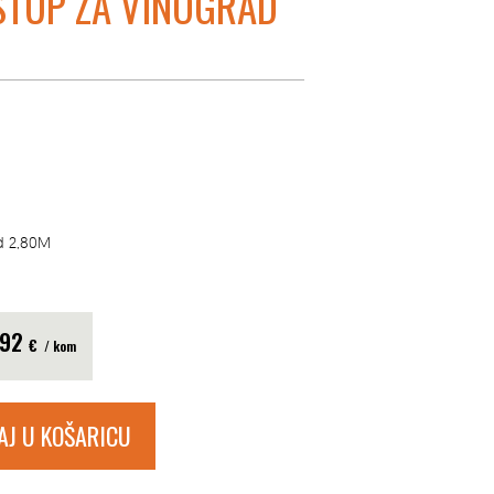
STUP ZA VINOGRAD
ad 2,80M
.92
€
/ kom
AJ U KOŠARICU