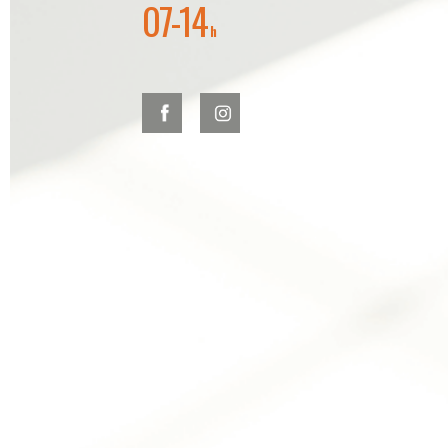
07-14
h