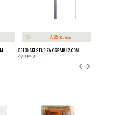
7.65
€
/ kom
0M
BETONSKI STUP ZA OGRADU 2.00M
BETONSKI S
Agro program
Agro progra