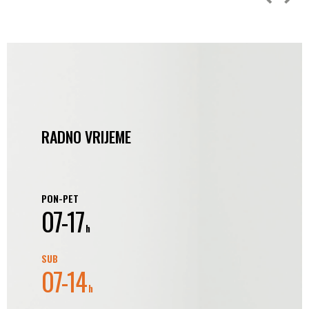
RADNO VRIJEME
PON-PET
07-17
h
SUB
07-14
h