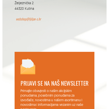
Željeznička 2
44320 Kutina
webshop@ljiljan-s.hr
PRIJAVI SE NA NAŠ NEWSLETTER
Primajte obavjesti o našim akcijskim
ponudama, posebnim ponudama za
izvođače, novostima u našem asortimanu i
novostima i informacijama vezanim uz naše