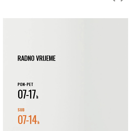
RADNO VRIJEME
PON-PET
07-17
h
SUB
07-14
h