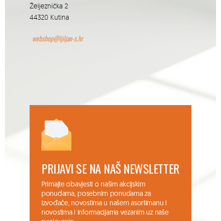
Željeznička 2
44320 Kutina
webshop@ljiljan-s.hr
PRIJAVI SE NA NAŠ NEWSLETTER
Primajte obavjesti o našim akcijskim
ponudama, posebnim ponudama za
izvođače, novostima u našem asortimanu i
novostima i informacijama vezanim uz naše