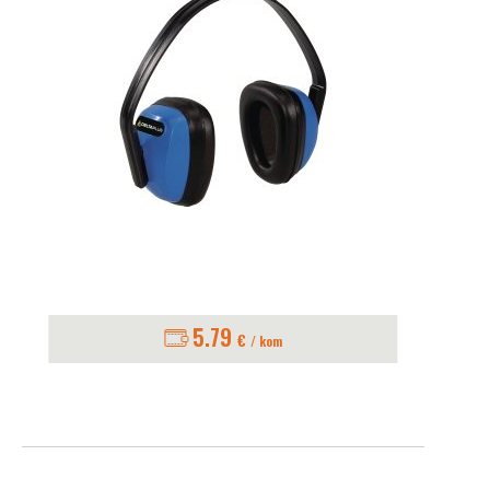
5.79
€
/ kom