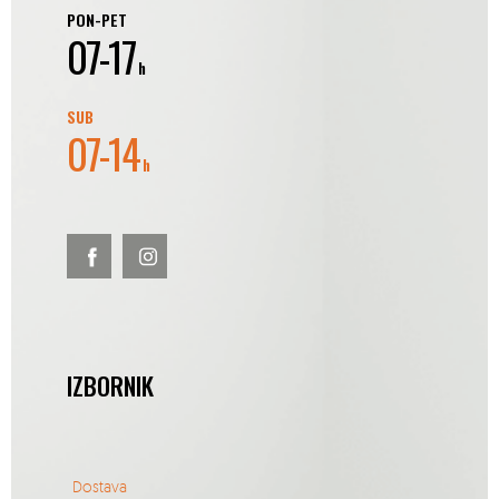
PON-PET
07-17
h
SUB
07-14
h
IZBORNIK
Dostava