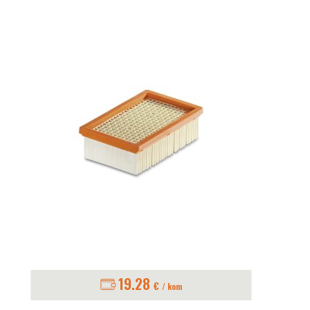
19.28
€
/ kom