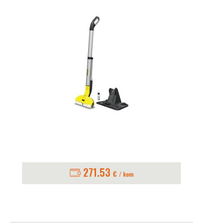
271.53
€
/ kom