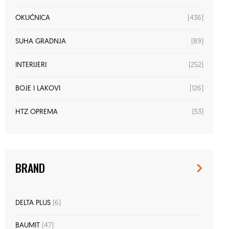
(436)
OKUĆNICA
(89)
SUHA GRADNJA
(252)
INTERIJERI
(126)
BOJE I LAKOVI
(53)
HTZ OPREMA
BRAND
DELTA PLUS
(6)
BAUMIT
(47)