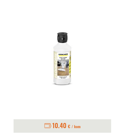
10.40
€
/ kom