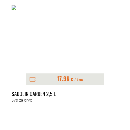
21
17.96
€
/ kom
L
ZATRAŽITE PONU
DRVO ZA OGRJEV GRAB,B
Sve za drvo