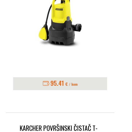
95.41
€
/ kom
KARCHER POVRŠINSKI ČISTAČ T-