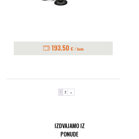
193.50
€
/ kom
2
→
1
IZDVAJAMO IZ
PONUDE